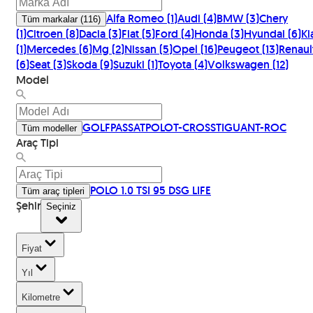
Alfa Romeo
(
1
)
Audi
(
4
)
BMW
(
3
)
Chery
Tüm markalar
(
116
)
(
1
)
Citroen
(
8
)
Dacia
(
3
)
Fiat
(
5
)
Ford
(
4
)
Honda
(
3
)
Hyundai
(
6
)
Ki
(
1
)
Mercedes
(
6
)
Mg
(
2
)
Nissan
(
5
)
Opel
(
16
)
Peugeot
(
13
)
Renaul
(
6
)
Seat
(
3
)
Skoda
(
9
)
Suzuki
(
1
)
Toyota
(
4
)
Volkswagen
(
12
)
Model
GOLF
PASSAT
POLO
T-CROSS
TIGUAN
T-ROC
Tüm modeller
Araç Tipi
POLO 1.0 TSI 95 DSG LIFE
Tüm araç tipleri
Şehir
Seçiniz
Fiyat
Yıl
Kilometre