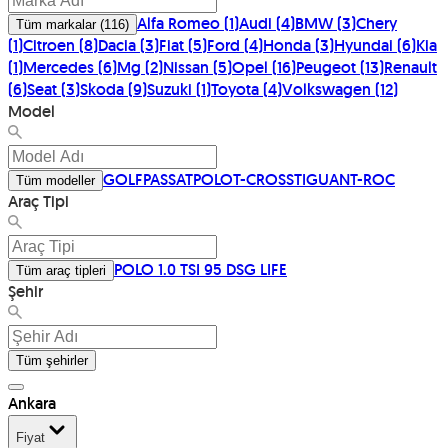
Alfa Romeo
(
1
)
Audi
(
4
)
BMW
(
3
)
Chery
Tüm markalar
(
116
)
(
1
)
Citroen
(
8
)
Dacia
(
3
)
Fiat
(
5
)
Ford
(
4
)
Honda
(
3
)
Hyundai
(
6
)
Kia
(
1
)
Mercedes
(
6
)
Mg
(
2
)
Nissan
(
5
)
Opel
(
16
)
Peugeot
(
13
)
Renault
(
6
)
Seat
(
3
)
Skoda
(
9
)
Suzuki
(
1
)
Toyota
(
4
)
Volkswagen
(
12
)
Model
GOLF
PASSAT
POLO
T-CROSS
TIGUAN
T-ROC
Tüm modeller
Araç Tipi
POLO 1.0 TSI 95 DSG LIFE
Tüm araç tipleri
Şehir
Tüm şehirler
Ankara
Fiyat