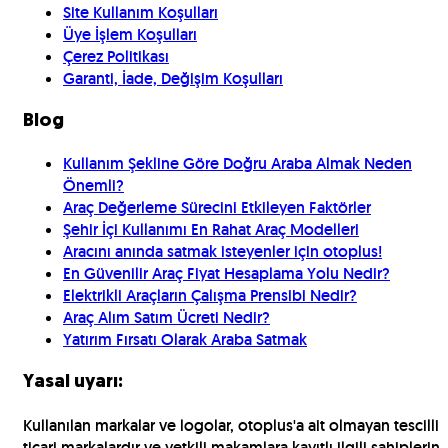
Site Kullanım Koşulları
Üye İşlem Koşulları
Çerez Politikası
Garanti, İade, Değişim Koşulları
Blog
Kullanım Şekline Göre Doğru Araba Almak Neden
Önemli?
Araç Değerleme Sürecini Etkileyen Faktörler
Şehir İçi Kullanımı En Rahat Araç Modelleri
Aracını anında satmak isteyenler için otoplus!
En Güvenilir Araç Fiyat Hesaplama Yolu Nedir?
Elektrikli Araçların Çalışma Prensibi Nedir?
Araç Alım Satım Ücreti Nedir?
Yatırım Fırsatı Olarak Araba Satmak
Yasal uyarı:
Kullanılan markalar ve logolar, otoplus'a ait olmayan tescilli
ticari markalardır ve yetkili makamlara kayıtlı ilgili sahiplerin