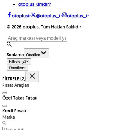
otoplus Kimdir?
otoplustr
@otoplus_tr
otoplus_tr
©
2026
otoplus, Tüm Hakları Saklıdır
Sıralama
Önerilen
Filtrele
(2)
Önerilen
FİLTRELE
(2)
Fırsat Araçları
Özel Takas Fırsatı
Kredi Fırsatı
Marka