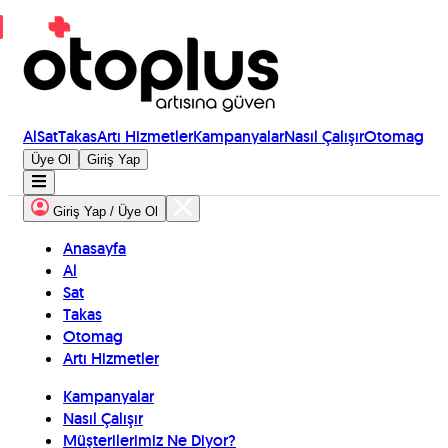
Al
Sat
Takas
Artı Hizmetler
Kampanyalar
Nasıl Çalışır
Otomag
Üye Ol
Giriş Yap
Giriş Yap / Üye Ol
Anasayfa
Al
Sat
Takas
Otomag
Artı Hizmetler
Kampanyalar
Nasıl Çalışır
Müşterilerimiz Ne Diyor?