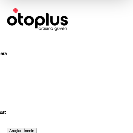
para
sat
Araçları İncele