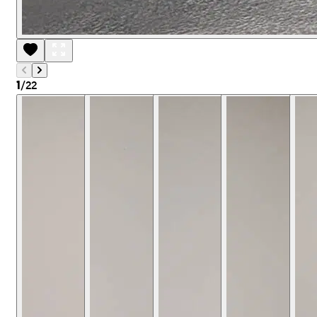
/
22
1