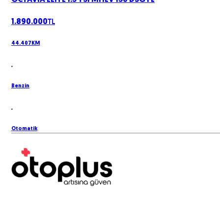
OCTAVIA ELITE 1.5 TSI MHEV 150 DSG FL
TL
1.890.000
44.407
KM
Benzin
Otomatik