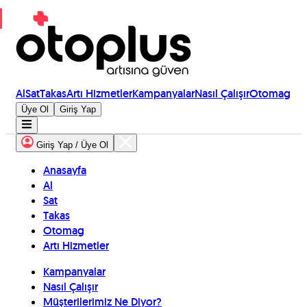
Al
Sat
Takas
Artı Hizmetler
Kampanyalar
Nasıl Çalışır
Otomag
Üye Ol
Giriş Yap
Giriş Yap / Üye Ol
Anasayfa
Al
Sat
Takas
Otomag
Artı Hizmetler
Kampanyalar
Nasıl Çalışır
Müşterilerimiz Ne Diyor?