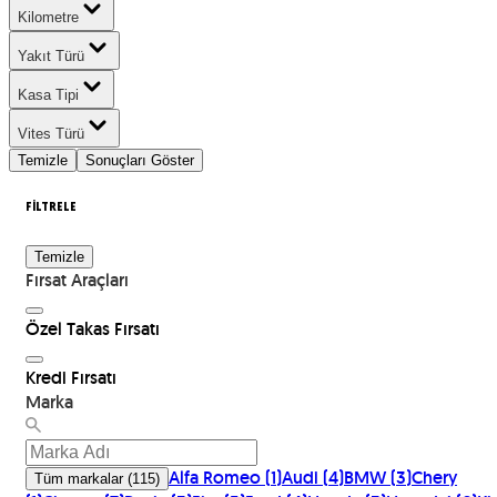
Kilometre
Yakıt Türü
Kasa Tipi
Vites Türü
Temizle
Sonuçları Göster
FİLTRELE
Temizle
Fırsat Araçları
Özel Takas Fırsatı
Kredi Fırsatı
Marka
Alfa Romeo
(
1
)
Audi
(
4
)
BMW
(
3
)
Chery
Tüm markalar
(
115
)