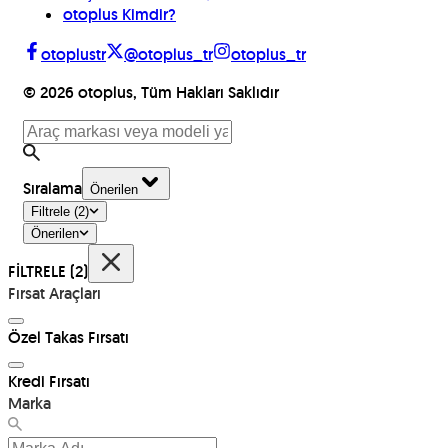
otoplus Kimdir?
otoplustr
@otoplus_tr
otoplus_tr
©
2026
otoplus, Tüm Hakları Saklıdır
Sıralama
Önerilen
Filtrele
(2)
Önerilen
FİLTRELE
(2)
Fırsat Araçları
Özel Takas Fırsatı
Kredi Fırsatı
Marka