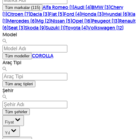
Alfa Romeo
(
1
)
Audi
(
4
)
BMW
(
3
)
Chery
Tüm markalar
(
115
)
(
1
)
Citroen
(
7
)
Dacia
(
3
)
Fiat
(
5
)
Ford
(
4
)
Honda
(
3
)
Hyundai
(
6
)
Kia
(
1
)
Mercedes
(
6
)
Mg
(
2
)
Nissan
(
5
)
Opel
(
16
)
Peugeot
(
13
)
Renault
(
6
)
Seat
(
3
)
Skoda
(
9
)
Suzuki
(
1
)
Toyota
(
4
)
Volkswagen
(
12
)
Model
COROLLA
Tüm modeller
Araç Tipi
Tüm araç tipleri
Şehir
Tüm şehirler
Fiyat
Yıl