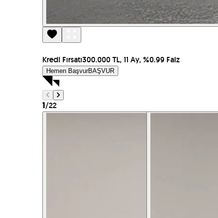
Kredi Fırsatı
300.000 TL, 11 Ay, %0.99 Faiz
Hemen Başvur
BAŞVUR
/
22
1