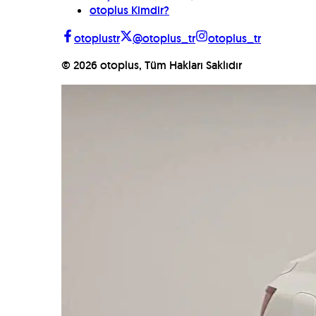
otoplus Kimdir?
otoplustr
@otoplus_tr
otoplus_tr
©
2026
otoplus, Tüm Hakları Saklıdır