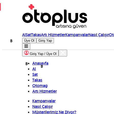
B
B
Al
Sat
Takas
Artı Hizmetler
Kampanyalar
Nasıl Çalışır
Ot
B
Üye Ol
Giriş Yap
Giriş Yap / Üye Ol
Anasayfa
B
B
Al
Sat
Takas
Otomag
Artı Hizmetler
Kampanyalar
Nasıl Çalışır
Müşterilerimiz Ne Diyor?