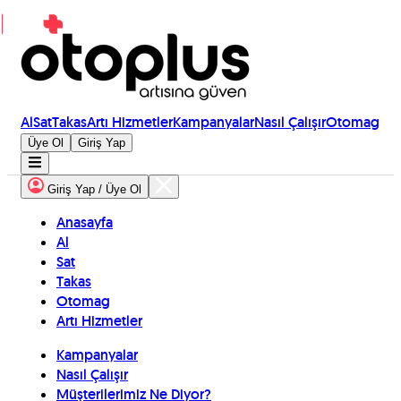
Al
Sat
Takas
Artı Hizmetler
Kampanyalar
Nasıl Çalışır
Otomag
Üye Ol
Giriş Yap
Giriş Yap / Üye Ol
Anasayfa
Al
Sat
Takas
Otomag
Artı Hizmetler
Kampanyalar
Nasıl Çalışır
Müşterilerimiz Ne Diyor?