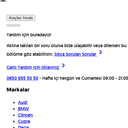
sat
Araçları İncele
Yardım için buradayız!
Aklına takılan bir soru olursa bize ulaşabilir veya dilersen bu
bölüme göz atabilirsin:
Sıkça Sorulan Sorular
Canlı Yardım için
tıklayınız
0850 955 50 50
- Hafta içi hergün ve Cumartesi 09:00 - 21:00
Markalar
Audi
BMW
Citroen
Cupra
Dacia