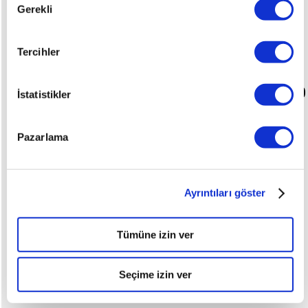
Gerekli
Seçimi
Renault
MEGANE
Tercihler
2025
MEGANE SEDAN TOUCH 1.3 TCE EDC 140
İstatistikler
FAZ2
Pazarlama
TL
1.725.000
7.775
KM
Ayrıntıları göster
Tümüne izin ver
Benzin
Seçime izin ver
Otomatik