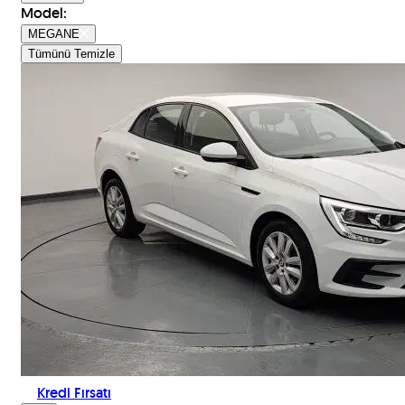
Model
:
MEGANE
Tümünü Temizle
Kredi Fırsatı