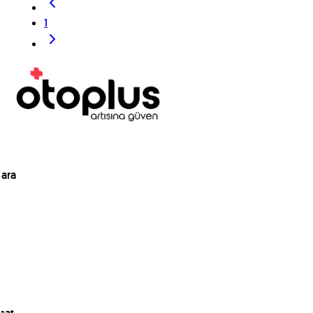
1
ara