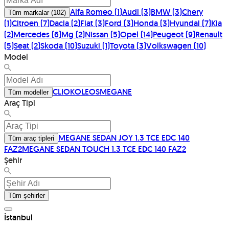
Alfa Romeo
(
1
)
Audi
(
3
)
BMW
(
3
)
Chery
Tüm markalar
(
102
)
(
1
)
Citroen
(
7
)
Dacia
(
2
)
Fiat
(
3
)
Ford
(
3
)
Honda
(
3
)
Hyundai
(
7
)
Kia
(
2
)
Mercedes
(
6
)
Mg
(
2
)
Nissan
(
5
)
Opel
(
14
)
Peugeot
(
9
)
Renault
(
5
)
Seat
(
2
)
Skoda
(
10
)
Suzuki
(
1
)
Toyota
(
3
)
Volkswagen
(
10
)
Model
CLIO
KOLEOS
MEGANE
Tüm modeller
Araç Tipi
MEGANE SEDAN JOY 1.3 TCE EDC 140
Tüm araç tipleri
FAZ2
MEGANE SEDAN TOUCH 1.3 TCE EDC 140 FAZ2
Şehir
Tüm şehirler
İstanbul