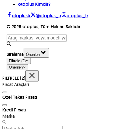
otoplus Kimdir?
otoplustr
@otoplus_tr
otoplus_tr
©
2026
otoplus, Tüm Hakları Saklıdır
Sıralama
Önerilen
Filtrele
(2)
Önerilen
FİLTRELE
(2)
Fırsat Araçları
Özel Takas Fırsatı
Kredi Fırsatı
Marka