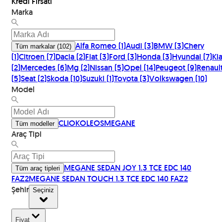
Kredi Fırsatı
Marka
Alfa Romeo
(
1
)
Audi
(
3
)
BMW
(
3
)
Chery
Tüm markalar
(
102
)
(
1
)
Citroen
(
7
)
Dacia
(
2
)
Fiat
(
3
)
Ford
(
3
)
Honda
(
3
)
Hyundai
(
7
)
Kia
(
2
)
Mercedes
(
6
)
Mg
(
2
)
Nissan
(
5
)
Opel
(
14
)
Peugeot
(
9
)
Renault
(
5
)
Seat
(
2
)
Skoda
(
10
)
Suzuki
(
1
)
Toyota
(
3
)
Volkswagen
(
10
)
Model
CLIO
KOLEOS
MEGANE
Tüm modeller
Araç Tipi
MEGANE SEDAN JOY 1.3 TCE EDC 140
Tüm araç tipleri
FAZ2
MEGANE SEDAN TOUCH 1.3 TCE EDC 140 FAZ2
Şehir
Seçiniz
Fiyat