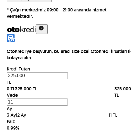
* Çağrı merkezimiz 09:00 - 21:00 arasında hizmet
vermektedir.
OtoKredi'ye başvurun, bu aracı size özel OtoKredi fırsatları i
kolayca alın.
Kredi Tutarı
TL
0 TL
325.000
TL
325.000
Vade
TL
Ay
3 Ay
12
Ay
11
TL
Faiz
0.99
%