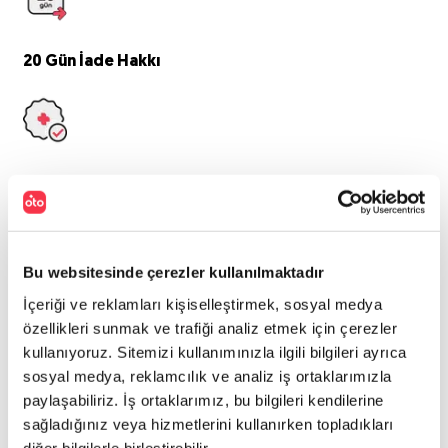
20 Gün
İade Hakkı
Sürpriz
Masraf Yok
Bu websitesinde çerezler kullanılmaktadır
İçeriği ve reklamları kişiselleştirmek, sosyal medya
Otoplus
Garantisi
özellikleri sunmak ve trafiği analiz etmek için çerezler
Peugeot
508
kullanıyoruz. Sitemizi kullanımınızla ilgili bilgileri ayrıca
sosyal medya, reklamcılık ve analiz iş ortaklarımızla
paylaşabiliriz. İş ortaklarımız, bu bilgileri kendilerine
508 PRIME 1.5 BLUEHDI 130 EAT8
sağladığınız veya hizmetlerini kullanırken topladıkları
diğer bilgilerle birleştirebilir.