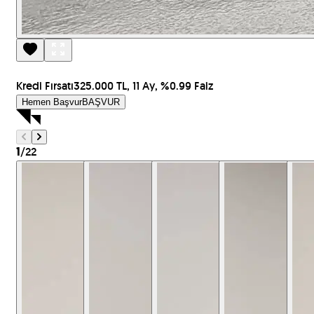
Kredi Fırsatı
325.000 TL, 11 Ay, %0.99 Faiz
Hemen Başvur
BAŞVUR
/
22
1