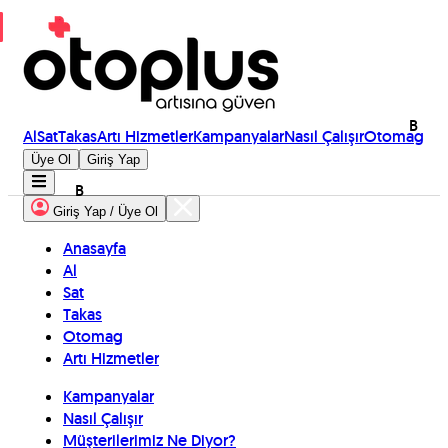
B
Al
Sat
Takas
Artı Hizmetler
Kampanyalar
Nasıl Çalışır
Otomag
Üye Ol
Giriş Yap
B
Giriş Yap / Üye Ol
Anasayfa
Al
Sat
Takas
Otomag
Artı Hizmetler
Kampanyalar
Nasıl Çalışır
Müşterilerimiz Ne Diyor?