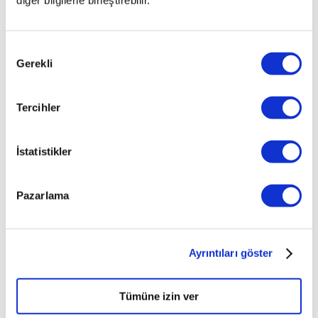
1.570.000
TL
Takas Yap
Onay
Gerekli
Seçimi
Teklif Ver
Hemen Al
Tercihler
Model Yılı
2022
Yakıt
İstatistikler
Dizel
Vites
Otomatik
Pazarlama
Kilometre
86.571
KM
Kasa Tipi
Sedan
Ayrıntıları göster
Renk
Füme
Tümüne izin ver
Yedek Anahtar
Var