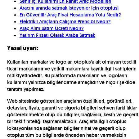
Şehir İçi Kullanımı En Rahat Araç Modelleri
Aracını anında satmak isteyenler için otoplus!
En Güvenilir Araç Fiyat Hesaplama Yolu Nedir?
Elektrikli Araçların Çalışma Prensibi Nedir?
Araç Alım Satım Ücreti Nedir?
Yatırım Fırsatı Olarak Araba Satmak
Yasal uyarı:
Kullanılan markalar ve logolar, otoplus'a ait olmayan tescilli
ticari markalardır ve yetkili makamlara kayıtlı ilgili sahiplerin
mülkiyetindedir. Bu platformda markaların ve logoların
kullanımı yalnızca bilgilendirme amaçlıdır ve hiçbir şekilde
tanıtım yapılmaz.
Web sitesinde gösterilen araçların özellikleri, görüntüleri,
detayları, fiyatı, garanti ve sigorta bilgileri sehven farklılıklar
gösterebilmekte olup bu bilgiler, bağlayıcı, kesin ve geçerli
bir teklif niteliği taşımamaktadır. Araçlarla ilgili otoplus
lokasyonlarında sağlanan bilgiler nihai ve geçerli olup
otoplus tüm bu bilgilerde önceden haber vermeksizin