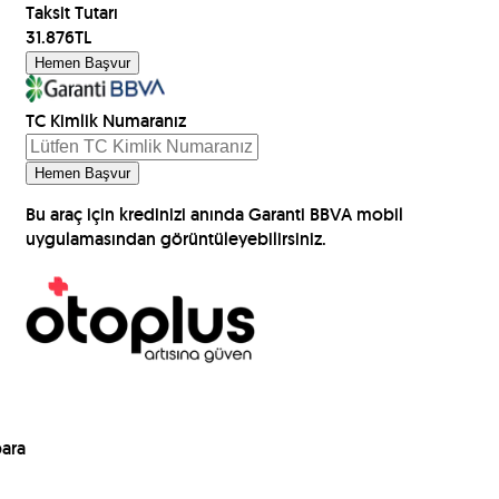
Taksit Tutarı
31.876
TL
Hemen Başvur
TC Kimlik Numaranız
Hemen Başvur
Bu araç için kredinizi anında Garanti BBVA mobil
uygulamasından görüntüleyebilirsiniz.
para