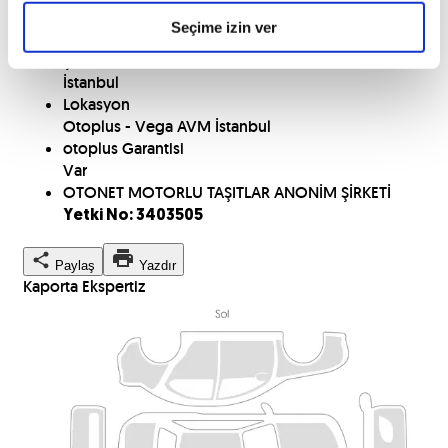
Plaka
Seçime izin ver
34 GFG 439
Şehir
İstanbul
Lokasyon
Otoplus - Vega AVM İstanbul
otoplus Garantisi
Var
OTONET MOTORLU TAŞITLAR ANONİM ŞİRKETİ
Yetki No: 3403505
Paylaş
Yazdır
Kaporta Ekspertiz