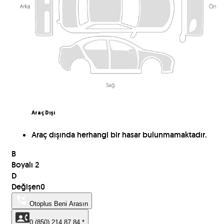
Araç Dışı
Araç dışında herhangi bir hasar bulunmamaktadır.
B
Boyalı
2
D
Değişen
0
Otoplus Beni Arasın
0 (850) 214 87 84
*