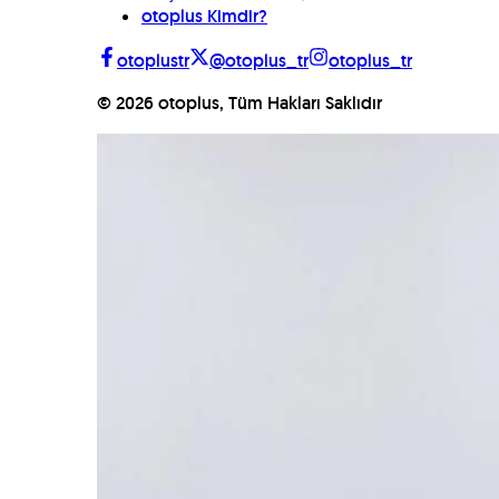
otoplus Kimdir?
otoplustr
@otoplus_tr
otoplus_tr
©
2026
otoplus, Tüm Hakları Saklıdır