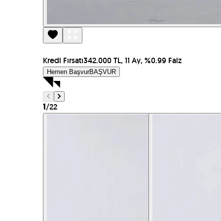
Kredi Fırsatı
342.000 TL, 11 Ay, %0.99 Faiz
Hemen Başvur
BAŞVUR
/
22
1