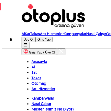
Al
Sat
Takas
Artı Hizmetler
Kampanyalar
Nasıl Çalışır
Ot
B
Üye Ol
Giriş Yap
Giriş Yap / Üye Ol
Anasayfa
Al
Sat
Takas
Otomag
Artı Hizmetler
Kampanyalar
Nasıl Çalışır
Müşterilerimiz Ne Diyor?