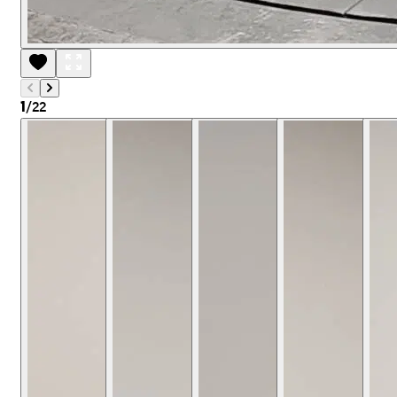
/
22
1