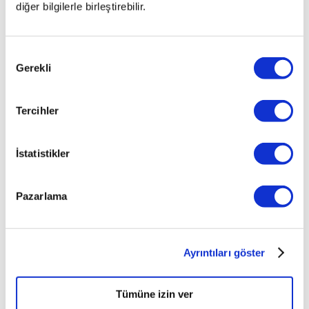
diğer bilgilerle birleştirebilir.
Onay
Gerekli
Seçimi
Araç Dışı
Tercihler
Araç dışında herhangi bir hasar bulunmamaktadır.
B
İstatistikler
Boyalı
1
D
Değişen
0
Pazarlama
Otoplus Beni Arasın
0 (850) 214 87 84
*
Ayrıntıları göster
* Çağrı merkezimiz 09:00 - 21:00 arasında hizmet
vermektedir.
Tümüne izin ver