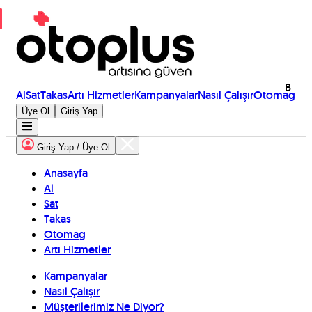
B
Al
Sat
Takas
Artı Hizmetler
Kampanyalar
Nasıl Çalışır
Otomag
Üye Ol
Giriş Yap
Giriş Yap / Üye Ol
Anasayfa
Al
Sat
Takas
Otomag
Artı Hizmetler
Kampanyalar
Nasıl Çalışır
Müşterilerimiz Ne Diyor?