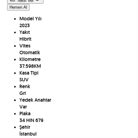
Teklif Ver
Hemen Al
Model Yılı
2023
Yakıt
Hibrit
Vites
Otomatik
Kilometre
37.598
KM
Kasa Tipi
SUV
Renk
Gri
Yedek Anahtar
Var
Plaka
34 HIN 679
Şehir
İstanbul