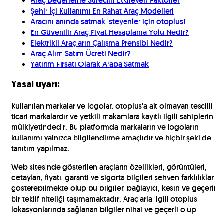
Araç Değerleme Sürecini Etkileyen Faktörler
Şehir İçi Kullanımı En Rahat Araç Modelleri
Aracını anında satmak isteyenler için otoplus!
En Güvenilir Araç Fiyat Hesaplama Yolu Nedir?
Elektrikli Araçların Çalışma Prensibi Nedir?
Araç Alım Satım Ücreti Nedir?
Yatırım Fırsatı Olarak Araba Satmak
Yasal uyarı:
Kullanılan markalar ve logolar, otoplus'a ait olmayan tescilli
ticari markalardır ve yetkili makamlara kayıtlı ilgili sahiplerin
mülkiyetindedir. Bu platformda markaların ve logoların
kullanımı yalnızca bilgilendirme amaçlıdır ve hiçbir şekilde
tanıtım yapılmaz.
Web sitesinde gösterilen araçların özellikleri, görüntüleri,
detayları, fiyatı, garanti ve sigorta bilgileri sehven farklılıklar
gösterebilmekte olup bu bilgiler, bağlayıcı, kesin ve geçerli
bir teklif niteliği taşımamaktadır. Araçlarla ilgili otoplus
lokasyonlarında sağlanan bilgiler nihai ve geçerli olup