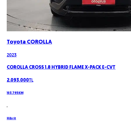
Toyota
COROLLA
2023
COROLLA CROSS 1.8 HYBRID FLAME X-PACK E-CVT
TL
2.093.000
103.795
KM
Hibrit