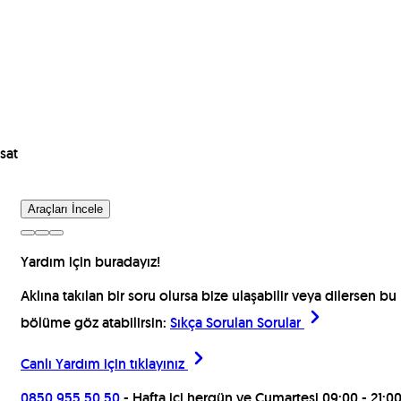
sat
Araçları İncele
Yardım için buradayız!
Aklına takılan bir soru olursa bize ulaşabilir veya dilersen bu
bölüme göz atabilirsin:
Sıkça Sorulan Sorular
Canlı Yardım için
tıklayınız
0850 955 50 50
- Hafta içi hergün ve Cumartesi 09:00 - 21:0