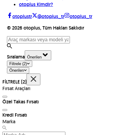
otoplus Kimdir?
otoplustr
@otoplus_tr
otoplus_tr
©
2026
otoplus, Tüm Hakları Saklıdır
Sıralama
Önerilen
Filtrele
(2)
Önerilen
FİLTRELE
(2)
Fırsat Araçları
Özel Takas Fırsatı
Kredi Fırsatı
Marka