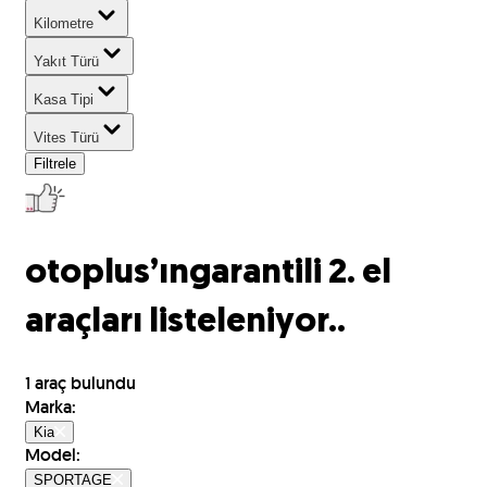
Kilometre
Yakıt Türü
Kasa Tipi
Vites Türü
Filtrele
otoplus’ın
garantili 2. el
araçları listeleniyor..
1
araç bulundu
Marka
:
Kia
Model
:
SPORTAGE