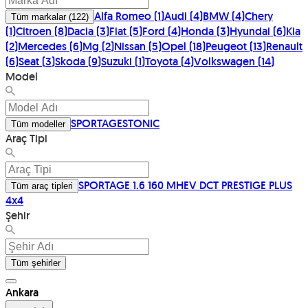
Alfa Romeo
(
1
)
Audi
(
4
)
BMW
(
4
)
Chery
Tüm markalar
(
122
)
(
1
)
Citroen
(
8
)
Dacia
(
3
)
Fiat
(
5
)
Ford
(
4
)
Honda
(
3
)
Hyundai
(
6
)
Kia
(
2
)
Mercedes
(
6
)
Mg
(
2
)
Nissan
(
5
)
Opel
(
18
)
Peugeot
(
13
)
Renault
(
6
)
Seat
(
3
)
Skoda
(
9
)
Suzuki
(
1
)
Toyota
(
4
)
Volkswagen
(
14
)
Model
SPORTAGE
STONIC
Tüm modeller
Araç Tipi
SPORTAGE 1.6 160 MHEV DCT PRESTIGE PLUS
Tüm araç tipleri
4x4
Şehir
Tüm şehirler
Ankara