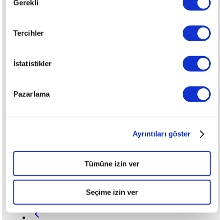
Gerekli
Seçimi
2024
Tercihler
SPORTAGE 1.6 160 MHEV DCT PRESTIGE
PLUS 4x4
İstatistikler
TL
2.375.000
Pazarlama
60.678
KM
Ayrıntıları göster
Hibrit
Tümüne izin ver
Otomatik
Seçime izin ver