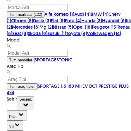
Alfa Romeo
(
1
)
Audi
(
4
)
BMW
(
4
)
Chery
Tüm markalar
(
122
)
(
1
)
Citroen
(
8
)
Dacia
(
3
)
Fiat
(
5
)
Ford
(
4
)
Honda
(
3
)
Hyundai
(
6
)
Kia
(
2
)
Mercedes
(
6
)
Mg
(
2
)
Nissan
(
5
)
Opel
(
18
)
Peugeot
(
13
)
Renaul
(
6
)
Seat
(
3
)
Skoda
(
9
)
Suzuki
(
1
)
Toyota
(
4
)
Volkswagen
(
14
)
Model
SPORTAGE
STONIC
Tüm modeller
Araç Tipi
SPORTAGE 1.6 160 MHEV DCT PRESTIGE PLUS
Tüm araç tipleri
4x4
Şehir
Seçiniz
Fiyat
Yıl