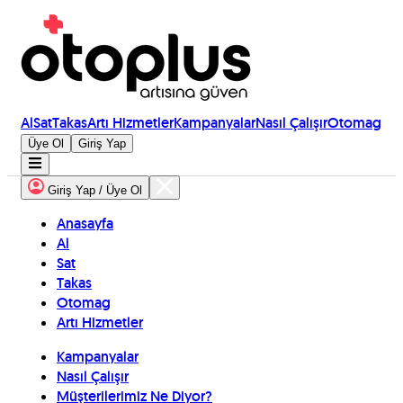
Al
Sat
Takas
Artı Hizmetler
Kampanyalar
Nasıl Çalışır
Otomag
Üye Ol
Giriş Yap
Giriş Yap / Üye Ol
Anasayfa
Al
Sat
Takas
Otomag
Artı Hizmetler
Kampanyalar
Nasıl Çalışır
Müşterilerimiz Ne Diyor?