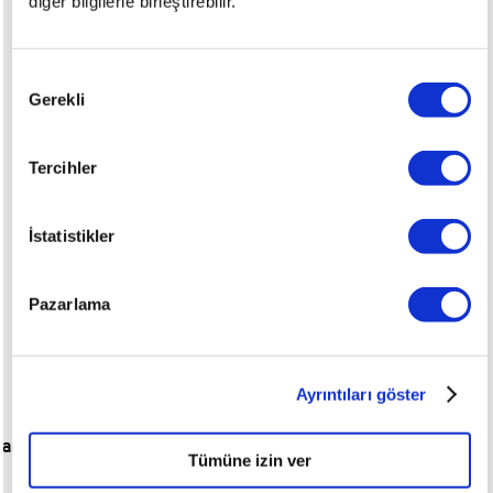
diğer bilgilerle birleştirebilir.
bulunamadı.
Onay
İsterseniz garajımızdaki araçlardan size uygun olanlarına
Gerekli
Seçimi
bakabilirsiniz.
Tüm Araçları Görüntüle
Tercihler
İstatistikler
Pazarlama
Ayrıntıları göster
ara
Tümüne izin ver