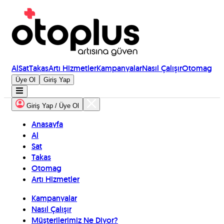
Al
Sat
Takas
Artı Hizmetler
Kampanyalar
Nasıl Çalışır
Otomag
Üye Ol
Giriş Yap
Giriş Yap / Üye Ol
Anasayfa
Al
Sat
Takas
Otomag
Artı Hizmetler
Kampanyalar
Nasıl Çalışır
Müşterilerimiz Ne Diyor?