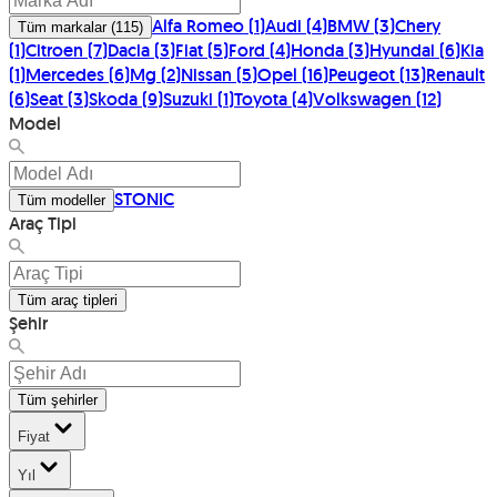
Alfa Romeo
(
1
)
Audi
(
4
)
BMW
(
3
)
Chery
Tüm markalar
(
115
)
(
1
)
Citroen
(
7
)
Dacia
(
3
)
Fiat
(
5
)
Ford
(
4
)
Honda
(
3
)
Hyundai
(
6
)
Kia
(
1
)
Mercedes
(
6
)
Mg
(
2
)
Nissan
(
5
)
Opel
(
16
)
Peugeot
(
13
)
Renault
(
6
)
Seat
(
3
)
Skoda
(
9
)
Suzuki
(
1
)
Toyota
(
4
)
Volkswagen
(
12
)
Model
STONIC
Tüm modeller
Araç Tipi
Tüm araç tipleri
Şehir
Tüm şehirler
Fiyat
Yıl