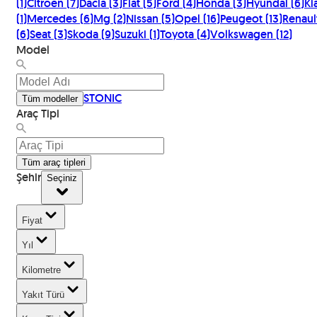
(
1
)
Citroen
(
7
)
Dacia
(
3
)
Fiat
(
5
)
Ford
(
4
)
Honda
(
3
)
Hyundai
(
6
)
Kia
(
1
)
Mercedes
(
6
)
Mg
(
2
)
Nissan
(
5
)
Opel
(
16
)
Peugeot
(
13
)
Renaul
(
6
)
Seat
(
3
)
Skoda
(
9
)
Suzuki
(
1
)
Toyota
(
4
)
Volkswagen
(
12
)
Model
STONIC
Tüm modeller
Araç Tipi
Tüm araç tipleri
Şehir
Seçiniz
Fiyat
Yıl
Kilometre
Yakıt Türü