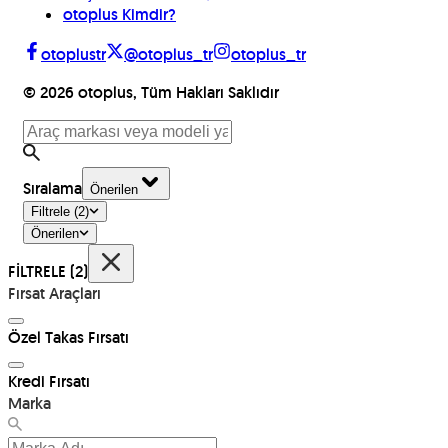
otoplus Kimdir?
otoplustr
@otoplus_tr
otoplus_tr
©
2026
otoplus, Tüm Hakları Saklıdır
Sıralama
Önerilen
Filtrele
(2)
Önerilen
FİLTRELE
(2)
Fırsat Araçları
Özel Takas Fırsatı
Kredi Fırsatı
Marka