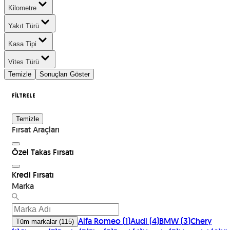
Kilometre
Yakıt Türü
Kasa Tipi
Vites Türü
Temizle
Sonuçları Göster
FİLTRELE
Temizle
Fırsat Araçları
Özel Takas Fırsatı
Kredi Fırsatı
Marka
Alfa Romeo
(
1
)
Audi
(
4
)
BMW
(
3
)
Chery
Tüm markalar
(
115
)