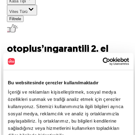
Kasa Tipi
Vites Türü
Filtrele
otoplus’ın
garantili 2. el
araçları listeleniyor..
0
araç bulundu
Bu websitesinde çerezler kullanılmaktadır
Marka
:
İçeriği ve reklamları kişiselleştirmek, sosyal medya
Kia
Model
:
özellikleri sunmak ve trafiği analiz etmek için çerezler
kullanıyoruz. Sitemizi kullanımınızla ilgili bilgileri ayrıca
ev3
Tümünü Temizle
sosyal medya, reklamcılık ve analiz iş ortaklarımızla
paylaşabiliriz. İş ortaklarımız, bu bilgileri kendilerine
Aradığınız kriterlerde araç
sağladığınız veya hizmetlerini kullanırken topladıkları