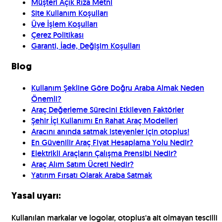
Müşteri Açık Rıza Metni
Site Kullanım Koşulları
Üye İşlem Koşulları
Çerez Politikası
Garanti, İade, Değişim Koşulları
Blog
Kullanım Şekline Göre Doğru Araba Almak Neden
Önemli?
Araç Değerleme Sürecini Etkileyen Faktörler
Şehir İçi Kullanımı En Rahat Araç Modelleri
Aracını anında satmak isteyenler için otoplus!
En Güvenilir Araç Fiyat Hesaplama Yolu Nedir?
Elektrikli Araçların Çalışma Prensibi Nedir?
Araç Alım Satım Ücreti Nedir?
Yatırım Fırsatı Olarak Araba Satmak
Yasal uyarı:
Kullanılan markalar ve logolar, otoplus'a ait olmayan tescilli