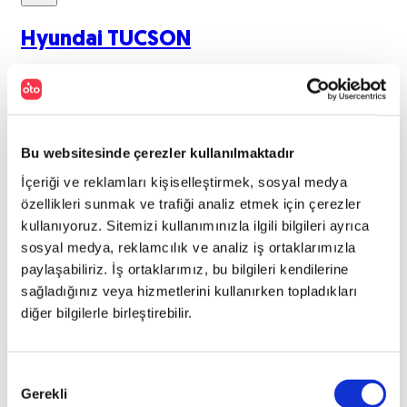
Hyundai
TUCSON
2024
TUCSON 1.6 T-GDI HEV 230 4x4 ELITE
Bu websitesinde çerezler kullanılmaktadır
PLUS AT
İçeriği ve reklamları kişiselleştirmek, sosyal medya
TL
2.850.000
özellikleri sunmak ve trafiği analiz etmek için çerezler
kullanıyoruz. Sitemizi kullanımınızla ilgili bilgileri ayrıca
47.948
KM
sosyal medya, reklamcılık ve analiz iş ortaklarımızla
paylaşabiliriz. İş ortaklarımız, bu bilgileri kendilerine
sağladığınız veya hizmetlerini kullanırken topladıkları
diğer bilgilerle birleştirebilir.
Hibrit
Onay
Gerekli
Otomatik
Seçimi