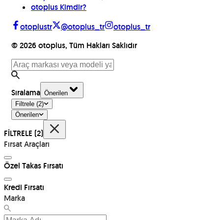
otoplus Kimdir?
otoplustr
@otoplus_tr
otoplus_tr
©
2026
otoplus, Tüm Hakları Saklıdır
Sıralama
Önerilen
Filtrele
(2)
Önerilen
FİLTRELE
(2)
Fırsat Araçları
Özel Takas Fırsatı
Kredi Fırsatı
Marka