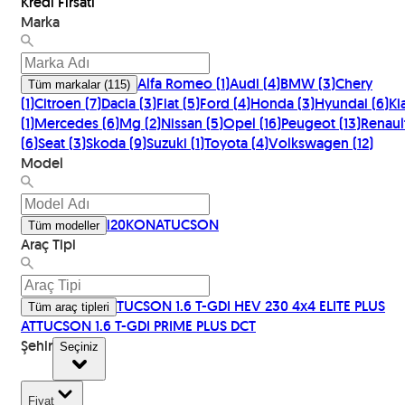
Kredi Fırsatı
Marka
Alfa Romeo
(
1
)
Audi
(
4
)
BMW
(
3
)
Chery
Tüm markalar
(
115
)
(
1
)
Citroen
(
7
)
Dacia
(
3
)
Fiat
(
5
)
Ford
(
4
)
Honda
(
3
)
Hyundai
(
6
)
Ki
(
1
)
Mercedes
(
6
)
Mg
(
2
)
Nissan
(
5
)
Opel
(
16
)
Peugeot
(
13
)
Renaul
(
6
)
Seat
(
3
)
Skoda
(
9
)
Suzuki
(
1
)
Toyota
(
4
)
Volkswagen
(
12
)
Model
i20
KONA
TUCSON
Tüm modeller
Araç Tipi
TUCSON 1.6 T-GDI HEV 230 4x4 ELITE PLUS
Tüm araç tipleri
AT
TUCSON 1.6 T-GDI PRIME PLUS DCT
Şehir
Seçiniz
Fiyat