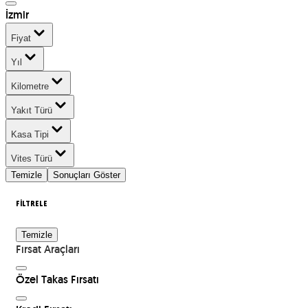
İzmir
Fiyat
Yıl
Kilometre
Yakıt Türü
Kasa Tipi
Vites Türü
Temizle
Sonuçları Göster
FİLTRELE
Temizle
Fırsat Araçları
Özel Takas Fırsatı