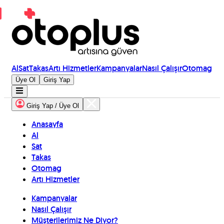
Al
Sat
Takas
Artı Hizmetler
Kampanyalar
Nasıl Çalışır
Otomag
Üye Ol
Giriş Yap
Giriş Yap / Üye Ol
Anasayfa
Al
Sat
Takas
Otomag
Artı Hizmetler
Kampanyalar
Nasıl Çalışır
Müşterilerimiz Ne Diyor?