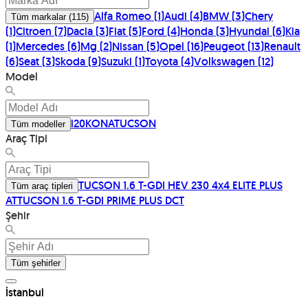
Alfa Romeo
(
1
)
Audi
(
4
)
BMW
(
3
)
Chery
Tüm markalar
(
115
)
(
1
)
Citroen
(
7
)
Dacia
(
3
)
Fiat
(
5
)
Ford
(
4
)
Honda
(
3
)
Hyundai
(
6
)
Kia
(
1
)
Mercedes
(
6
)
Mg
(
2
)
Nissan
(
5
)
Opel
(
16
)
Peugeot
(
13
)
Renault
(
6
)
Seat
(
3
)
Skoda
(
9
)
Suzuki
(
1
)
Toyota
(
4
)
Volkswagen
(
12
)
Model
i20
KONA
TUCSON
Tüm modeller
Araç Tipi
TUCSON 1.6 T-GDI HEV 230 4x4 ELITE PLUS
Tüm araç tipleri
AT
TUCSON 1.6 T-GDI PRIME PLUS DCT
Şehir
Tüm şehirler
İstanbul