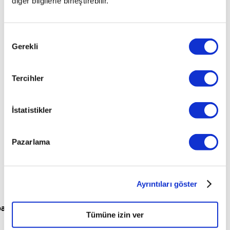
diğer bilgilerle birleştirebilir.
bulunamadı.
Onay
İsterseniz garajımızdaki araçlardan size uygun olanlarına
Gerekli
Seçimi
bakabilirsiniz.
Tüm Araçları Görüntüle
Tercihler
İstatistikler
Pazarlama
Ayrıntıları göster
para
Tümüne izin ver