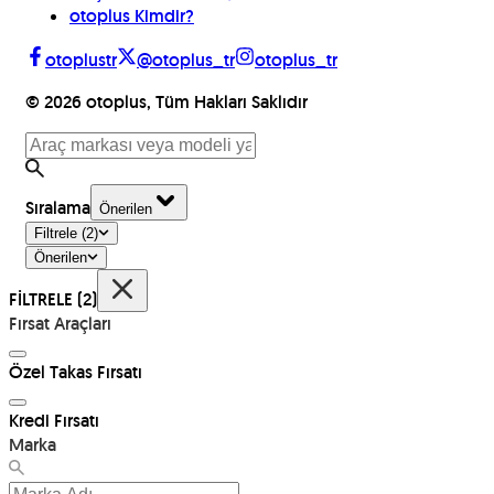
otoplus Kimdir?
otoplustr
@otoplus_tr
otoplus_tr
©
2026
otoplus, Tüm Hakları Saklıdır
Sıralama
Önerilen
Filtrele
(2)
Önerilen
FİLTRELE
(2)
Fırsat Araçları
Özel Takas Fırsatı
Kredi Fırsatı
Marka