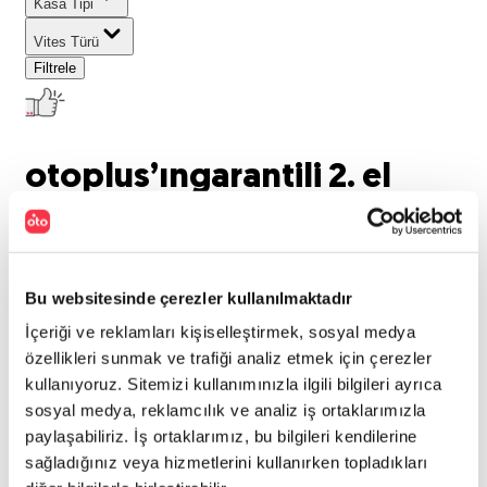
Kasa Tipi
Vites Türü
Filtrele
otoplus’ın
garantili 2. el
araçları listeleniyor..
0
araç bulundu
Bu websitesinde çerezler kullanılmaktadır
Marka
:
İçeriği ve reklamları kişiselleştirmek, sosyal medya
Hyundai
Model
:
özellikleri sunmak ve trafiği analiz etmek için çerezler
kullanıyoruz. Sitemizi kullanımınızla ilgili bilgileri ayrıca
i10
Tümünü Temizle
sosyal medya, reklamcılık ve analiz iş ortaklarımızla
paylaşabiliriz. İş ortaklarımız, bu bilgileri kendilerine
Aradığınız kriterlerde araç
sağladığınız veya hizmetlerini kullanırken topladıkları