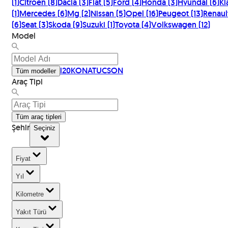
(
1
)
Citroen
(
8
)
Dacia
(
3
)
Fiat
(
5
)
Ford
(
4
)
Honda
(
3
)
Hyundai
(
6
)
Ki
(
1
)
Mercedes
(
6
)
Mg
(
2
)
Nissan
(
5
)
Opel
(
16
)
Peugeot
(
13
)
Renaul
(
6
)
Seat
(
3
)
Skoda
(
9
)
Suzuki
(
1
)
Toyota
(
4
)
Volkswagen
(
12
)
Model
i20
KONA
TUCSON
Tüm modeller
Araç Tipi
Tüm araç tipleri
Şehir
Seçiniz
Fiyat
Yıl
Kilometre
Yakıt Türü