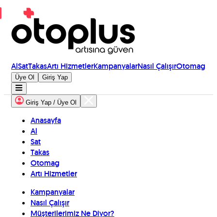
Al
Sat
Takas
Artı Hizmetler
Kampanyalar
Nasıl Çalışır
Otomag
Üye Ol
Giriş Yap
Giriş Yap / Üye Ol
Anasayfa
Al
Sat
Takas
Otomag
Artı Hizmetler
Kampanyalar
Nasıl Çalışır
Müşterilerimiz Ne Diyor?