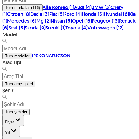
Alfa Romeo
(
1
)
Audi
(
4
)
BMW
(
3
)
Chery
Tüm markalar
(
116
)
(
1
)
Citroen
(
8
)
Dacia
(
3
)
Fiat
(
5
)
Ford
(
4
)
Honda
(
3
)
Hyundai
(
6
)
Kia
(
1
)
Mercedes
(
6
)
Mg
(
2
)
Nissan
(
5
)
Opel
(
16
)
Peugeot
(
13
)
Renault
(
6
)
Seat
(
3
)
Skoda
(
9
)
Suzuki
(
1
)
Toyota
(
4
)
Volkswagen
(
12
)
Model
i20
KONA
TUCSON
Tüm modeller
Araç Tipi
Tüm araç tipleri
Şehir
Tüm şehirler
Fiyat
Yıl