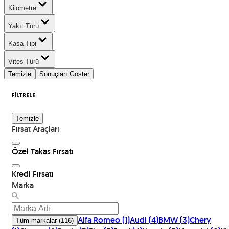
Kilometre
Yakıt Türü
Kasa Tipi
Vites Türü
Temizle
Sonuçları Göster
FİLTRELE
Temizle
Fırsat Araçları
Özel Takas Fırsatı
Kredi Fırsatı
Marka
Alfa Romeo
(
1
)
Audi
(
4
)
BMW
(
3
)
Chery
Tüm markalar
(
116
)