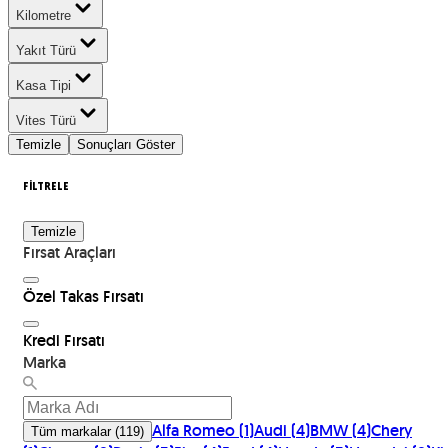
Kilometre
Yakıt Türü
Kasa Tipi
Vites Türü
Temizle
Sonuçları Göster
FİLTRELE
Temizle
Fırsat Araçları
Özel Takas Fırsatı
Kredi Fırsatı
Marka
Alfa Romeo
(
1
)
Audi
(
4
)
BMW
(
4
)
Chery
Tüm markalar
(
119
)