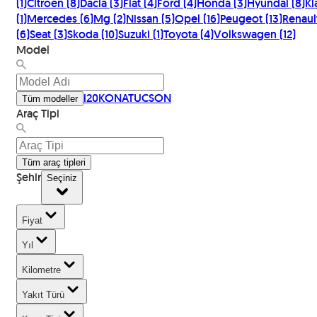
(
1
)
Citroen
(
8
)
Dacia
(
3
)
Fiat
(
4
)
Ford
(
4
)
Honda
(
3
)
Hyundai
(
8
)
Ki
(
1
)
Mercedes
(
6
)
Mg
(
2
)
Nissan
(
5
)
Opel
(
16
)
Peugeot
(
13
)
Renaul
(
6
)
Seat
(
3
)
Skoda
(
10
)
Suzuki
(
1
)
Toyota
(
4
)
Volkswagen
(
12
)
Model
i20
KONA
TUCSON
Tüm modeller
Araç Tipi
Tüm araç tipleri
Şehir
Seçiniz
Fiyat
Yıl
Kilometre
Yakıt Türü