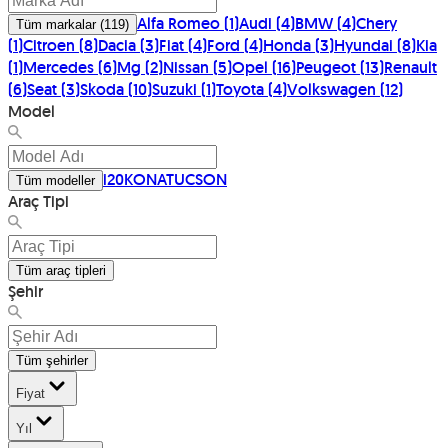
Alfa Romeo
(
1
)
Audi
(
4
)
BMW
(
4
)
Chery
Tüm markalar
(
119
)
(
1
)
Citroen
(
8
)
Dacia
(
3
)
Fiat
(
4
)
Ford
(
4
)
Honda
(
3
)
Hyundai
(
8
)
Kia
(
1
)
Mercedes
(
6
)
Mg
(
2
)
Nissan
(
5
)
Opel
(
16
)
Peugeot
(
13
)
Renault
(
6
)
Seat
(
3
)
Skoda
(
10
)
Suzuki
(
1
)
Toyota
(
4
)
Volkswagen
(
12
)
Model
i20
KONA
TUCSON
Tüm modeller
Araç Tipi
Tüm araç tipleri
Şehir
Tüm şehirler
Fiyat
Yıl