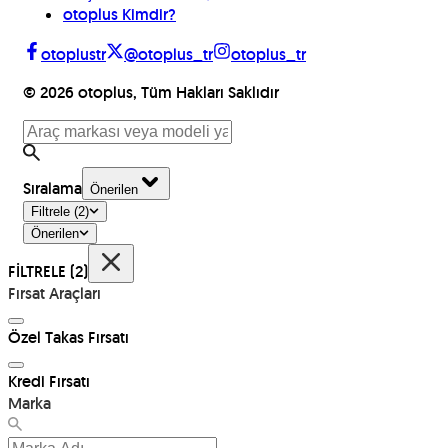
otoplus Kimdir?
otoplustr
@otoplus_tr
otoplus_tr
©
2026
otoplus, Tüm Hakları Saklıdır
Sıralama
Önerilen
Filtrele
(2)
Önerilen
FİLTRELE
(2)
Fırsat Araçları
Özel Takas Fırsatı
Kredi Fırsatı
Marka