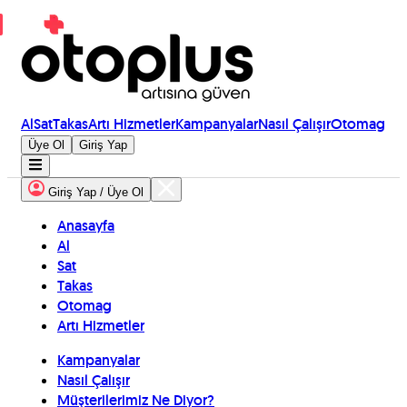
Al
Sat
Takas
Artı Hizmetler
Kampanyalar
Nasıl Çalışır
Otomag
Üye Ol
Giriş Yap
Giriş Yap / Üye Ol
Anasayfa
Al
Sat
Takas
Otomag
Artı Hizmetler
Kampanyalar
Nasıl Çalışır
Müşterilerimiz Ne Diyor?