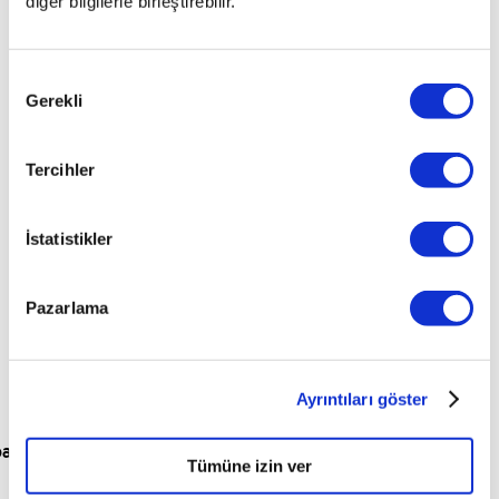
diğer bilgilerle birleştirebilir.
bulunamadı.
Onay
İsterseniz garajımızdaki araçlardan size uygun olanlarına
Gerekli
Seçimi
bakabilirsiniz.
Tüm Araçları Görüntüle
Tercihler
İstatistikler
Pazarlama
Ayrıntıları göster
para
Tümüne izin ver