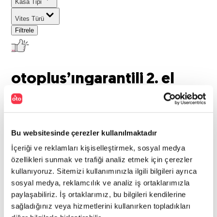
Kasa Tipi
Vites Türü
Filtrele
otoplus’ın
garantili 2. el
araçları listeleniyor..
0
araç bulundu
Bu websitesinde çerezler kullanılmaktadır
Marka
:
İçeriği ve reklamları kişiselleştirmek, sosyal medya
Hyundai
Model
:
özellikleri sunmak ve trafiği analiz etmek için çerezler
kullanıyoruz. Sitemizi kullanımınızla ilgili bilgileri ayrıca
bayon
Tümünü Temizle
sosyal medya, reklamcılık ve analiz iş ortaklarımızla
paylaşabiliriz. İş ortaklarımız, bu bilgileri kendilerine
Aradığınız kriterlerde araç
sağladığınız veya hizmetlerini kullanırken topladıkları