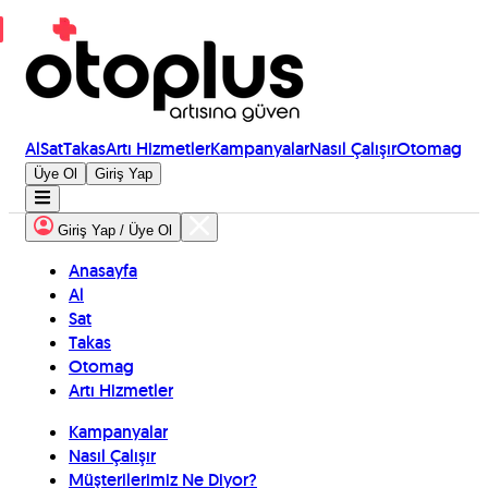
Al
Sat
Takas
Artı Hizmetler
Kampanyalar
Nasıl Çalışır
Otomag
Üye Ol
Giriş Yap
Giriş Yap / Üye Ol
Anasayfa
Al
Sat
Takas
Otomag
Artı Hizmetler
Kampanyalar
Nasıl Çalışır
Müşterilerimiz Ne Diyor?