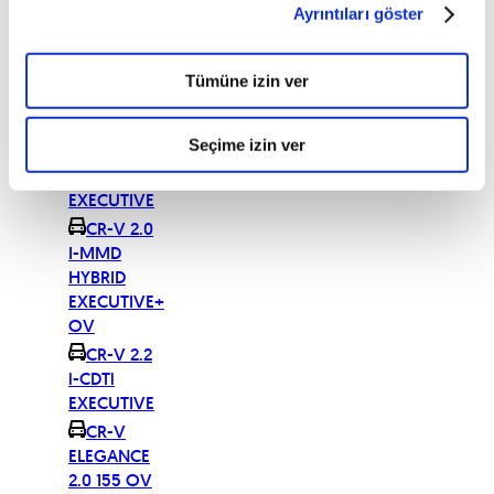
Ayrıntıları göster
EXECUTIVE
TECHNO
OV
Tümüne izin ver
CR-V 2.0
iES
Seçime izin ver
CR-V 2.0
iES
EXECUTIVE
CR-V 2.0
I-MMD
HYBRID
EXECUTIVE+
OV
CR-V 2.2
i-CDTi
EXECUTIVE
CR-V
ELEGANCE
2.0 155 OV