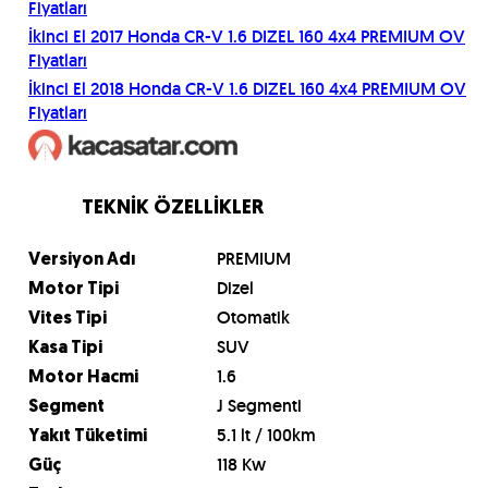
Fiyatları
İkinci El
2017
Honda
CR-V 1.6 DIZEL 160 4x4 PREMIUM OV
Fiyatları
İkinci El
2018
Honda
CR-V 1.6 DIZEL 160 4x4 PREMIUM OV
Fiyatları
TEKNİK ÖZELLİKLER
PREMIUM
Versiyon Adı
Dizel
Motor Tipi
Otomatik
Vites Tipi
SUV
Kasa Tipi
1.6
Motor Hacmi
J Segmenti
Segment
5.1 lt / 100km
Yakıt Tüketimi
118 Kw
Güç