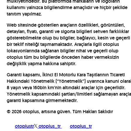
mülkiyetindedir. Bu platformda markaların ve logoların
kullanımı yalnızca bilgilendirme amaçlıdır ve hiçbir şekilde
tanıtım yapılmaz.
Web sitesinde gösterilen araçların özellikleri, görüntüleri,
detayları, fiyatı, garanti ve sigorta bilgileri sehven farklılıklar
gösterebilmekte olup bu bilgiler, bağlayıcı, kesin ve geçerli
bir teklif niteliği taşımamaktadır. Araçlarla ilgili otoplus
lokasyonlarında sağlanan bilgiler nihai ve geçerli olup
otoplus tüm bu bilgilerde önceden haber vermeksizin
değişiklik yapma hakkına sahiptir.
Garanti kapsamı, İkinci El Motorlu Kara Taşıtlarının Ticareti
Hakkındaki Yönetmelik (“Yönetmelik”) uyarınca kanuni olara
8 yaşın veya 160bin km'nin altındaki araçlar için geçerlidir.
Yönetmelik kapsamındaki şartları/limitleri sağlamayan araçla
garanti kapsamına girmemektedir.
©
2026
otoplus, artısına güven. Tüm Hakları Saklıdır
otoplustr
otoplus_tr
otoplus_tr