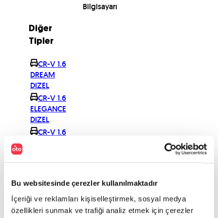
Bilgisayarı
Diğer
Tipler
CR-V 1.6
DREAM
DIZEL
CR-V 1.6
ELEGANCE
DIZEL
CR-V 1.6
PREMIUM
120BG
CR-V 2.0
155
Bu websitesinde çerezler kullanılmaktadır
EXECUTIVE
CMBS OV
İçeriği ve reklamları kişiselleştirmek, sosyal medya
CR-V 2.0
özellikleri sunmak ve trafiği analiz etmek için çerezler