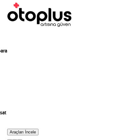
para
sat
Araçları İncele