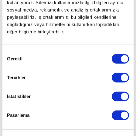
155
kullanıyoruz. Sitemizi kullanımınızla ilgili bilgileri ayrıca
LIFESTYLE
sosyal medya, reklamcılık ve analiz iş ortaklarımızla
OV
paylaşabiliriz. İş ortaklarımız, bu bilgileri kendilerine
CR-V 2.0
sağladığınız veya hizmetlerini kullanırken topladıkları
e:HEV
diğer bilgilerle birleştirebilir.
HIBRIT
ADVANCE
AT
Onay
CR-V 2.0
Gerekli
Seçimi
ELEGANCE
CR-V 2.0
Tercihler
ELEGANCE
LIFESTYLE
TECHNO
İstatistikler
OV
CR-V 2.0
EXECUTIVE
Pazarlama
EKSTRA GP
OV
CR-V 2.0