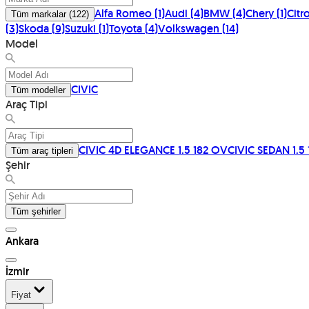
Alfa Romeo
(
1
)
Audi
(
4
)
BMW
(
4
)
Chery
(
1
)
Citr
Tüm markalar
(
122
)
(
3
)
Skoda
(
9
)
Suzuki
(
1
)
Toyota
(
4
)
Volkswagen
(
14
)
Model
CIVIC
Tüm modeller
Araç Tipi
CIVIC 4D ELEGANCE 1.5 182 OV
CIVIC SEDAN 1.5
Tüm araç tipleri
Şehir
Tüm şehirler
Ankara
İzmir
Fiyat