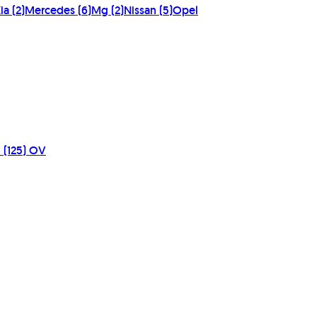
ia
(
2
)
Mercedes
(
6
)
Mg
(
2
)
Nissan
(
5
)
Opel
 (125) OV