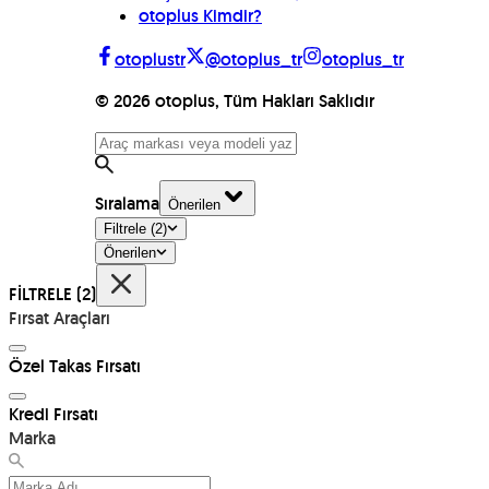
otoplus Kimdir?
otoplustr
@otoplus_tr
otoplus_tr
©
2026
otoplus, Tüm Hakları Saklıdır
Sıralama
Önerilen
Filtrele
(2)
Önerilen
FİLTRELE
(2)
Fırsat Araçları
Özel Takas Fırsatı
Kredi Fırsatı
Marka