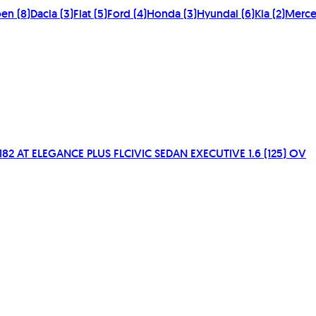
oen
(
8
)
Dacia
(
3
)
Fiat
(
5
)
Ford
(
4
)
Honda
(
3
)
Hyundai
(
6
)
Kia
(
2
)
Merc
 182 AT ELEGANCE PLUS FL
CIVIC SEDAN EXECUTIVE 1.6 (125) OV