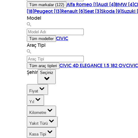
Alfa Romeo
(
1
)
Audi
(
4
)
BMW
(
4
)
C
Tüm markalar
(
122
)
(
18
)
Peugeot
(
13
)
Renault
(
6
)
Seat
(
3
)
Skoda
(
9
)
Suzuki
Model
CIVIC
Tüm modeller
Araç Tipi
CIVIC 4D ELEGANCE 1.5 182 OV
CIVIC
Tüm araç tipleri
Şehir
Seçiniz
Fiyat
Yıl
Kilometre
Yakıt Türü
Kasa Tipi