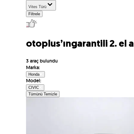
Vites Türü
Filtrele
otoplus’ın
garantili 2. el 
3
araç bulundu
Marka
:
Honda
Model
:
CIVIC
Tümünü Temizle