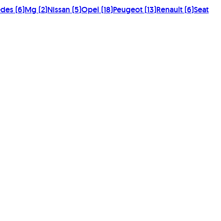
edes
(
6
)
Mg
(
2
)
Nissan
(
5
)
Opel
(
18
)
Peugeot
(
13
)
Renault
(
6
)
Seat