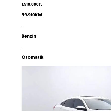
TL
1.510.000
99.910
KM
Benzin
Otomatik