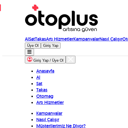
Al
Sat
Takas
Artı Hizmetler
Kampanyalar
Nasıl Çalışır
Ot
Üye Ol
Giriş Yap
Giriş Yap / Üye Ol
Anasayfa
Al
Sat
Takas
Otomag
Artı Hizmetler
Kampanyalar
Nasıl Çalışır
Müşterilerimiz Ne Diyor?