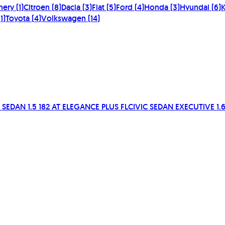
hery
(
1
)
Citroen
(
8
)
Dacia
(
3
)
Fiat
(
5
)
Ford
(
4
)
Honda
(
3
)
Hyundai
(
6
)
K
(
1
)
Toyota
(
4
)
Volkswagen
(
14
)
 SEDAN 1.5 182 AT ELEGANCE PLUS FL
CIVIC SEDAN EXECUTIVE 1.6