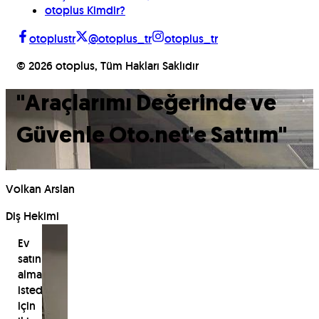
otoplus Kimdir?
otoplustr
@otoplus_tr
otoplus_tr
©
2026
otoplus, Tüm Hakları Saklıdır
"
Araçlarımı Değerinde ve
Güvenle Oto.net'e Sattım
"
Volkan Arslan
Diş Hekimi
Ev
satın
almak
istediği
için