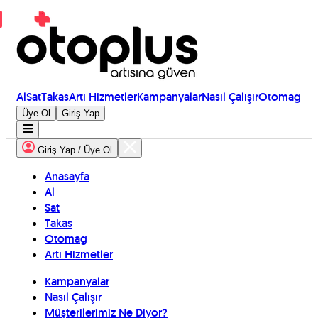
Al
Sat
Takas
Artı Hizmetler
Kampanyalar
Nasıl Çalışır
Otomag
Üye Ol
Giriş Yap
Giriş Yap / Üye Ol
Anasayfa
Al
Sat
Takas
Otomag
Artı Hizmetler
Kampanyalar
Nasıl Çalışır
Müşterilerimiz Ne Diyor?