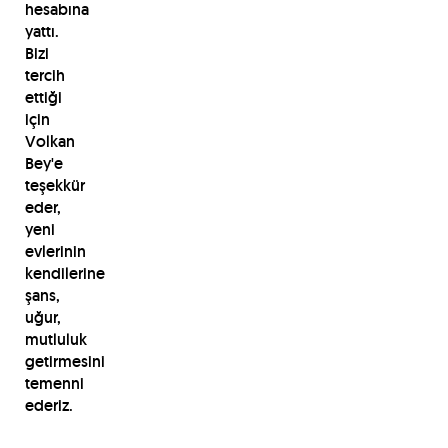
hesabına
yattı.
Bizi
tercih
ettiği
için
Volkan
Bey'e
teşekkür
eder,
yeni
evlerinin
kendilerine
şans,
uğur,
mutluluk
getirmesini
temenni
ederiz.