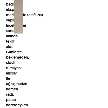
bağımsız
ekspertiz
merkezinde tarafsızca
yapılan
incelemeler
sonucu
anında
teklif
aldı.
Günlerce
beklemeden,
ciddi
olmayan
alıcılar
ile
uğraşmadan
hemen
sattı,
parası
noterdeyken