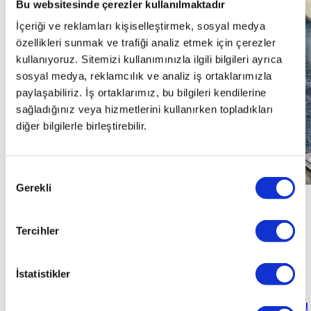
Bu websitesinde çerezler kullanılmaktadır
İçeriği ve reklamları kişiselleştirmek, sosyal medya
özellikleri sunmak ve trafiği analiz etmek için çerezler
kullanıyoruz. Sitemizi kullanımınızla ilgili bilgileri ayrıca
sosyal medya, reklamcılık ve analiz iş ortaklarımızla
paylaşabiliriz. İş ortaklarımız, bu bilgileri kendilerine
sağladığınız veya hizmetlerini kullanırken topladıkları
diğer bilgilerle birleştirebilir.
Onay
Gerekli
Seçimi
Hikayeye
Hikayeye
Hikayeye
Hikayeye
Hikayeye
Hikayeye
Hikayeye
Hikayeye
Hikayeye
Git
Git
Git
Git
Git
Git
Git
Git
Git
Tercihler
"
otoplus’ın
"
Aracımı
"
Hayalimdeki
"
Aracımı
"
otoplus’tan
"
otoplus’ta
"
otoplus
"
otoplus’ta
"
Aracımı
artısına
beklemeden
araca
gönül
araç
araç
garantisiyle
aracımı
değerinde
güvendim
satmak
otoplus’la
"
rahatlığıyla
alırken
satış
içim
sattıktan
sattım
"
İstatistikler
için
kavuştum
otoplus’a
"
hiçbir
süreci
rahat
"
sonra
Zekai
Emircan
otoplus’a
sattım
ekstra
"
çok
ödememi
Ak
Mühendis
Erol
Mehmet
Yükselsen
Sigortacı
geldim
"
masrafla
güvenilirdi
anında
"