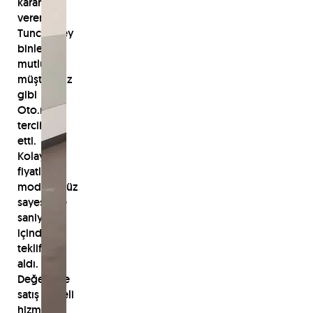
karar
veren
Tuncay Bey
binlerce
mutlu
müşterimiz
gibi
Oto.net'i
tercih
etti.
Kolay
fiyatlama
modülümüz
sayesinde
saniyeler
içinde
teklif
aldı.
Değerinde
satış kaliteli
hizmet