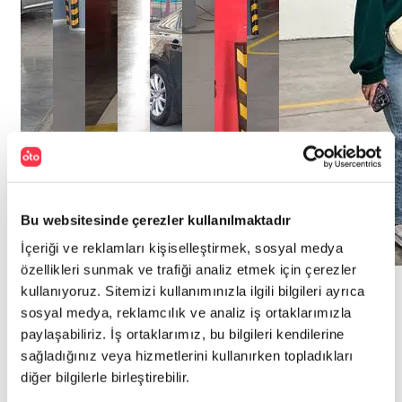
Bu websitesinde çerezler kullanılmaktadır
İçeriği ve reklamları kişiselleştirmek, sosyal medya
özellikleri sunmak ve trafiği analiz etmek için çerezler
Hikayeye
Hikayeye
Hikayeye
Hikayeye
Hikayeye
Hikayeye
Hikayeye
Hikayeye
Hikayeye
kullanıyoruz. Sitemizi kullanımınızla ilgili bilgileri ayrıca
Git
Git
Git
Git
Git
Git
Git
Git
Git
sosyal medya, reklamcılık ve analiz iş ortaklarımızla
"
otoplus’ın
"
Aracımı
"
Hayalimdeki
"
Aracımı
"
otoplus’tan
"
otoplus’ta
"
otoplus
"
otoplus’ta
"
Aracımı
paylaşabiliriz. İş ortaklarımız, bu bilgileri kendilerine
artısına
beklemeden
araca
gönül
araç
araç
garantisiyle
aracımı
değerinde
sağladığınız veya hizmetlerini kullanırken topladıkları
güvendim
satmak
otoplus’la
"
rahatlığıyla
alırken
satış
içim
sattıktan
sattım
"
diğer bilgilerle birleştirebilir.
için
kavuştum
otoplus’a
"
hiçbir
süreci
rahat
"
sonra
Zekai
Emircan