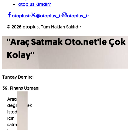
otoplus Kimdir?
otoplustr
@otoplus_tr
otoplus_tr
©
2026
otoplus, Tüm Hakları Saklıdır
"
Araç Satmak Oto.net'le Çok
Kolay
"
Tuncay Demirci
39, Finans Uzmanı
Aracını
değiştirmek
istediği
için
satmaya