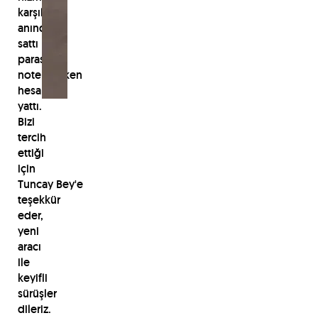
karşılığı
anında
sattı
parası
noterdeyken
hesabına
yattı.
Bizi
tercih
ettiği
için
Tuncay Bey'e
teşekkür
eder,
yeni
aracı
ile
keyifli
sürüşler
dileriz.