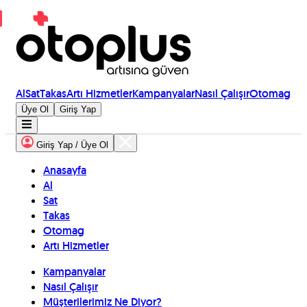
Al
Sat
Takas
Artı Hizmetler
Kampanyalar
Nasıl Çalışır
Otomag
Üye Ol
Giriş Yap
Giriş Yap / Üye Ol
Anasayfa
Al
Sat
Takas
Otomag
Artı Hizmetler
Kampanyalar
Nasıl Çalışır
Müşterilerimiz Ne Diyor?