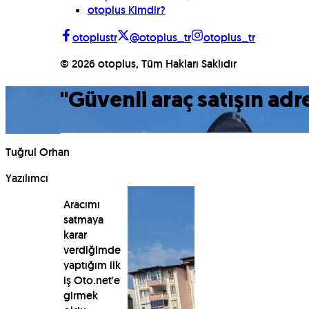
otoplus Kimdir?
otoplustr
@otoplus_tr
otoplus_tr
©
2026
otoplus, Tüm Hakları Saklıdır
"
Güvenli araç satışın adr
Tuğrul Orhan
Yazılımcı
Aracımı
satmaya
karar
verdiğimde
yaptığım ilk
iş Oto.net'e
girmek