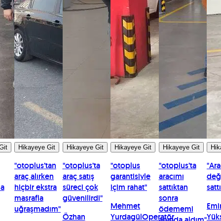
Git
Hikayeye Git
Hikayeye Git
Hikayeye Git
Hikayeye Git
Hik
"
otoplus’tan
"
otoplus’ta
"
otoplus
"
otoplus’ta
"
Ara
araç alırken
araç satış
garantisiyle
aracımı
değ
la
hiçbir ekstra
süreci çok
içim rahat
"
sattıktan
satt
masrafla
güvenilirdi
"
sonra
Mehmet
Emi
uğraşmadım
"
ödememi
Özhan
Yurdagül
Operatör
Yük
anında aldım
"