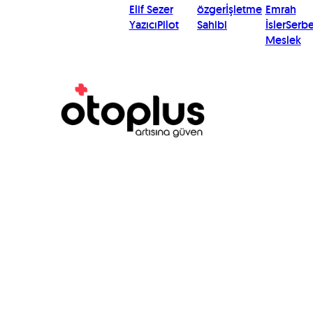
Elif Sezer
özger
İşletme
Emrah
Yazıcı
Pilot
Sahibi
İsler
Serbe
Meslek