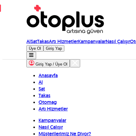
Al
Sat
Takas
Artı Hizmetler
Kampanyalar
Nasıl Çalışır
Ot
Üye Ol
Giriş Yap
Giriş Yap / Üye Ol
Anasayfa
Al
Sat
Takas
Otomag
Artı Hizmetler
Kampanyalar
Nasıl Çalışır
Müşterilerimiz Ne Diyor?