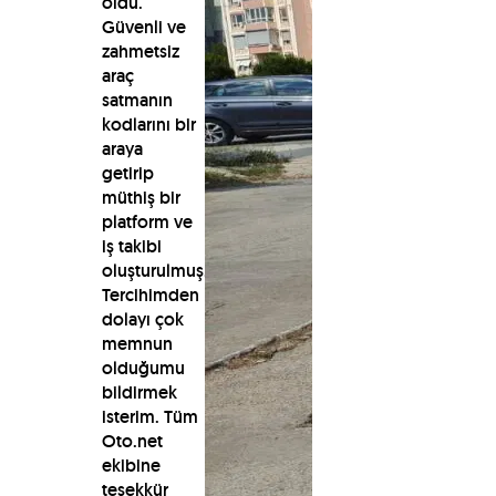
oldu.
Güvenli ve
zahmetsiz
araç
satmanın
kodlarını bir
araya
getirip
müthiş bir
platform ve
iş takibi
oluşturulmuş.
Tercihimden
dolayı çok
memnun
olduğumu
bildirmek
isterim. Tüm
Oto.net
ekibine
teşekkür