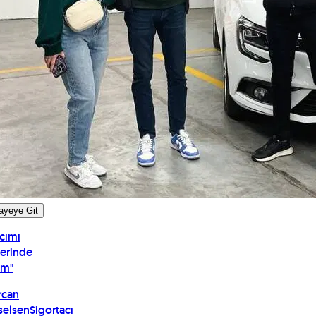
ayeye Git
cımı
erinde
ım
"
rcan
selsen
Sigortacı