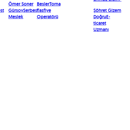
Ömer Soner
Besler
Torna
st
Gürsoy
Serbest
Tasfiye
Şöhret Gizem
Meslek
Operatörü
Doğru
E-
ticaret
Uzmanı