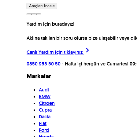
Araçları İncele
Yardım için buradayız!
Aklına takılan bir soru olursa bize ulaşabilir veya d
Canlı Yardım için
tıklayınız
0850 955 50 50
- Hafta içi hergün ve Cumartesi 09:
Markalar
Audi
BMW
Citroen
Cupra
Dacia
Fiat
Ford
Honda