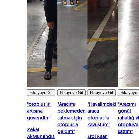
Hikayeye Git
Hikayeye Git
Hikayeye Git
Hikayeye 
"
otoplus’ın
"
Aracımı
"
Hayalimdeki
"
Aracımı
artısına
beklemeden
araca
gönül
güvendim
"
satmak için
otoplus’la
rahatlığıy
otoplus’a
kavuştum
"
otoplus’a
Zekai
geldim
"
sattım
"
Ak
Mühendis
Erol Kaan