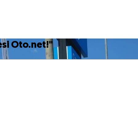
esi Oto.net!
"