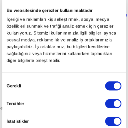
için
kavuştum
otoplus’a
"
hiçbir
süreci
rahat
"
sonra
Zekai
Emircan
otoplus’a
sattım
ekstra
"
çok
ödememi
Bu websitesinde çerezler kullanılmaktadır
Ak
Mühendis
Erol
Mehmet
Yükselsen
Sigortacı
geldim
"
masrafla
güvenilirdi
anında
"
İçeriği ve reklamları kişiselleştirmek, sosyal medya
Kaan
Emrah
Yurdagül
Operatör
uğraşmadım
"
aldım
"
özellikleri sunmak ve trafiği analiz etmek için çerezler
Elif
özger
İsler
İşletme
Serbest
Özhan
Sezer
Sahibi
Meslek
Ömer
Besler
Torna
Şöhret
kullanıyoruz. Sitemizi kullanımınızla ilgili bilgileri ayrıca
Yazıcı
Pilot
Soner
Tasfiye
Gizem
sosyal medya, reklamcılık ve analiz iş ortaklarımızla
Gürsoy
Operatörü
Serbest
Doğru
E-
paylaşabiliriz. İş ortaklarımız, bu bilgileri kendilerine
Meslek
ticaret
sağladığınız veya hizmetlerini kullanırken topladıkları
Uzmanı
diğer bilgilerle birleştirebilir.
Onay
Gerekli
Seçimi
Tercihler
para
İstatistikler