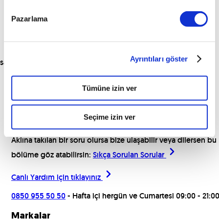
Pazarlama
Ayrıntıları göster
sat
Tümüne izin ver
Araçları İncele
Seçime izin ver
Yardım için buradayız!
Aklına takılan bir soru olursa bize ulaşabilir veya dilersen bu
bölüme göz atabilirsin:
Sıkça Sorulan Sorular
Canlı Yardım için
tıklayınız
0850 955 50 50
- Hafta içi hergün ve Cumartesi 09:00 - 21:0
Markalar