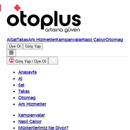
Al
Sat
Takas
Artı Hizmetler
Kampanyalar
Nasıl Çalışır
Otomag
Üye Ol
Giriş Yap
Giriş Yap / Üye Ol
Anasayfa
Al
Sat
Takas
Otomag
Artı Hizmetler
Kampanyalar
Nasıl Çalışır
Müşterilerimiz Ne Diyor?