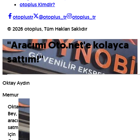
otoplus Kimdir?
otoplustr
@otoplus_tr
otoplus_tr
©
2026
otoplus, Tüm Hakları Saklıdır
"
Aracımı Oto.net'e kolayca
sattım!
"
Oktay Aydın
Memur
Oktay
Bey,
aracını
satmak
için