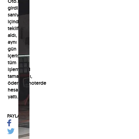
Oto.net'e
girdi,
saniyeler
içinde
teklif
aldı,
aynı
gün
içerisinde
tüm
işlemlerini
tamamladı,
ödemesi noterde
hesabına
yattı.
PAYLAŞ