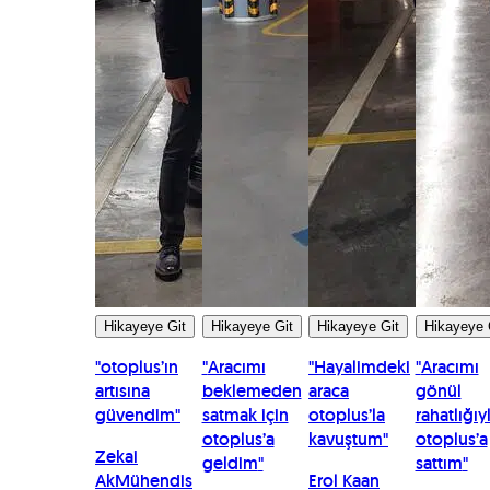
Hikayeye Git
Hikayeye Git
Hikayeye Git
Hikayeye 
"
otoplus’ın
"
Aracımı
"
Hayalimdeki
"
Aracımı
artısına
beklemeden
araca
gönül
güvendim
"
satmak için
otoplus’la
rahatlığıy
otoplus’a
kavuştum
"
otoplus’a
Zekai
geldim
"
sattım
"
Ak
Mühendis
Erol Kaan