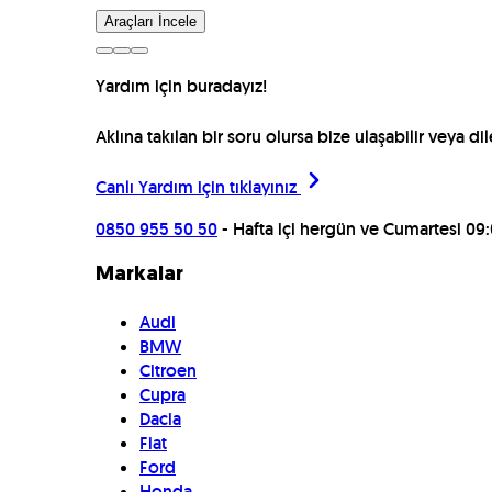
Araçları İncele
Yardım için buradayız!
Aklına takılan bir soru olursa bize ulaşabilir veya d
Canlı Yardım için
tıklayınız
0850 955 50 50
- Hafta içi hergün ve Cumartesi 09:
Markalar
Audi
BMW
Citroen
Cupra
Dacia
Fiat
Ford
Honda