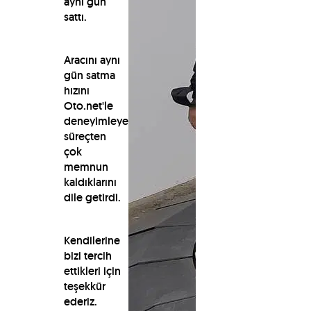
aynı gün
sattı.
Aracını aynı
gün satma
hızını
Oto.net'le
deneyimleyen
süreçten
çok
memnun
kaldıklarını
dile getirdi.
Kendilerine
bizi tercih
ettikleri için
teşekkür
ederiz.