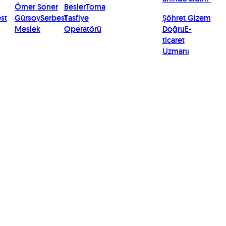
Ömer Soner
Besler
Torna
st
Gürsoy
Serbest
Tasfiye
Şöhret Gizem
Meslek
Operatörü
Doğru
E-
ticaret
Uzmanı