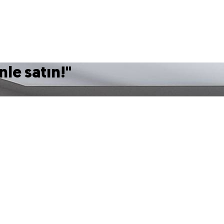
nle satın!
"