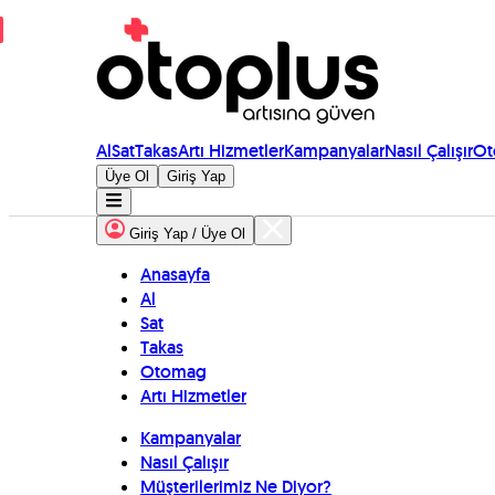
Al
Sat
Takas
Artı Hizmetler
Kampanyalar
Nasıl Çalışır
Ot
Üye Ol
Giriş Yap
Giriş Yap / Üye Ol
Anasayfa
Al
Sat
Takas
Otomag
Artı Hizmetler
Kampanyalar
Nasıl Çalışır
Müşterilerimiz Ne Diyor?