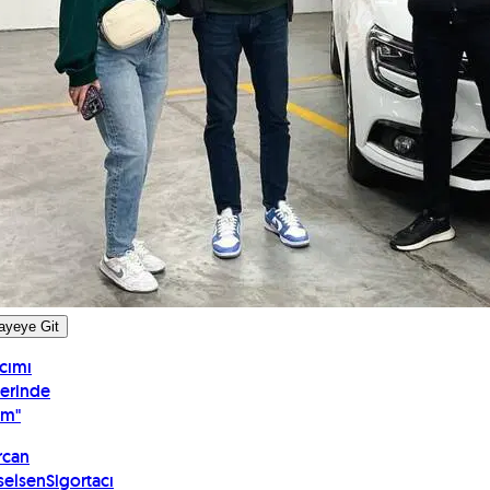
ayeye Git
cımı
erinde
ım
"
rcan
selsen
Sigortacı