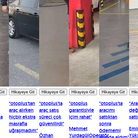
Git
Hikayeye Git
Hikayeye Git
Hikayeye Git
Hikayeye Git
Hik
"
otoplus’tan
"
otoplus’ta
"
otoplus
"
otoplus’ta
"
Ara
araç alırken
araç satış
garantisiyle
aracımı
değ
la
hiçbir ekstra
süreci çok
içim rahat
"
sattıktan
satt
masrafla
güvenilirdi
"
sonra
Mehmet
Emi
uğraşmadım
"
ödememi
Özhan
Yurdagül
Operatör
Yük
anında aldım
"