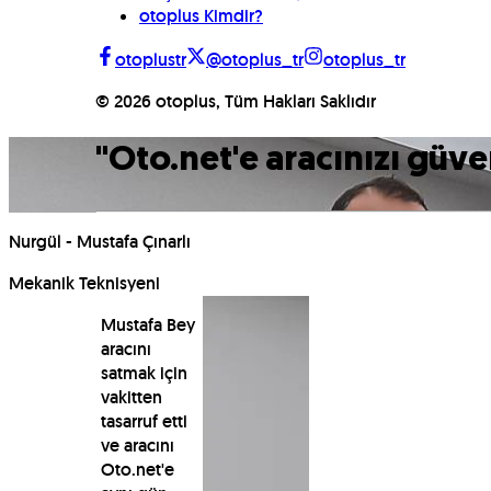
otoplus Kimdir?
otoplustr
@otoplus_tr
otoplus_tr
©
2026
otoplus, Tüm Hakları Saklıdır
"
Oto.net'e aracınızı güve
Nurgül - Mustafa Çınarlı
Mekanik Teknisyeni
Mustafa Bey
aracını
satmak için
vakitten
tasarruf etti
ve aracını
Oto.net'e