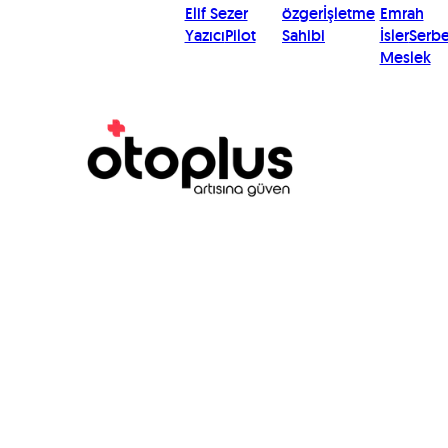
Elif Sezer
özger
İşletme
Emrah
Yazıcı
Pilot
Sahibi
İsler
Serbe
Meslek