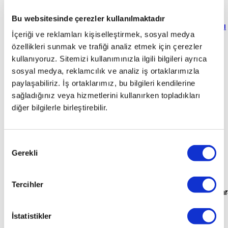
için
kavuştum
otoplus’a
"
hiçbir
süreci
rahat
"
sonra
Zekai
Emircan
otoplus’a
sattım
ekstra
"
çok
ödememi
Bu websitesinde çerezler kullanılmaktadır
Ak
Mühendis
Erol
Mehmet
Yükselsen
Sigortacı
geldim
"
masrafla
güvenilirdi
anında
"
İçeriği ve reklamları kişiselleştirmek, sosyal medya
Kaan
Emrah
Yurdagül
Operatör
uğraşmadım
"
aldım
"
özellikleri sunmak ve trafiği analiz etmek için çerezler
Elif
özger
İsler
İşletme
Serbest
Özhan
Sezer
Sahibi
Meslek
Ömer
Besler
Torna
Şöhret
kullanıyoruz. Sitemizi kullanımınızla ilgili bilgileri ayrıca
Yazıcı
Pilot
Soner
Tasfiye
Gizem
sosyal medya, reklamcılık ve analiz iş ortaklarımızla
Gürsoy
Operatörü
Serbest
Doğru
E-
paylaşabiliriz. İş ortaklarımız, bu bilgileri kendilerine
Meslek
ticaret
sağladığınız veya hizmetlerini kullanırken topladıkları
Uzmanı
diğer bilgilerle birleştirebilir.
Onay
Gerekli
Seçimi
Tercihler
para
İstatistikler