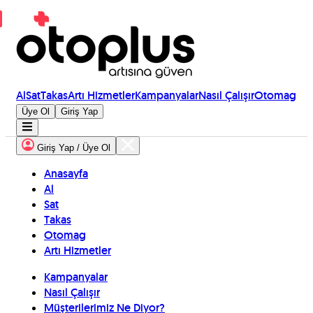
Al
Sat
Takas
Artı Hizmetler
Kampanyalar
Nasıl Çalışır
Otomag
Üye Ol
Giriş Yap
Giriş Yap / Üye Ol
Anasayfa
Al
Sat
Takas
Otomag
Artı Hizmetler
Kampanyalar
Nasıl Çalışır
Müşterilerimiz Ne Diyor?