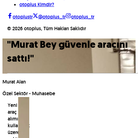
otoplus Kimdir?
otoplustr
@otoplus_tr
otoplus_tr
©
2026
otoplus, Tüm Hakları Saklıdır
"
Murat Bey güvenle aracını
sattı!
"
Murat Alan
Özel Sektör - Muhasebe
Yeni
araç
alımında
kullanmak
üzere