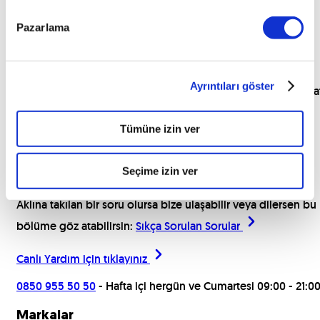
Pazarlama
Ayrıntıları göster
sat
Tümüne izin ver
Araçları İncele
Seçime izin ver
Yardım için buradayız!
Aklına takılan bir soru olursa bize ulaşabilir veya dilersen bu
bölüme göz atabilirsin:
Sıkça Sorulan Sorular
Canlı Yardım için
tıklayınız
0850 955 50 50
- Hafta içi hergün ve Cumartesi 09:00 - 21:0
Markalar