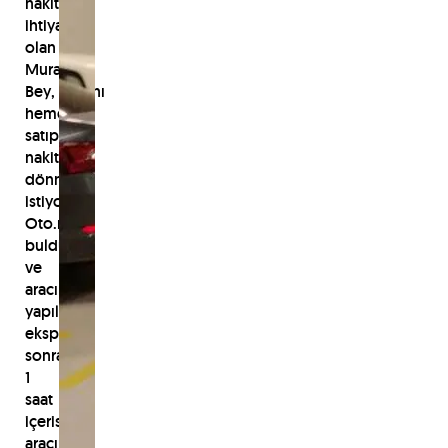
nakite
ihtiyacı
olan
Murat
Bey, aracını
hemen
satıp
nakite
dönmek
istiyordu.
Oto.net'i
buldu
ve
aracına
yapılan
ekspertiz
sonrası
1
saat
içerisinde
aracını