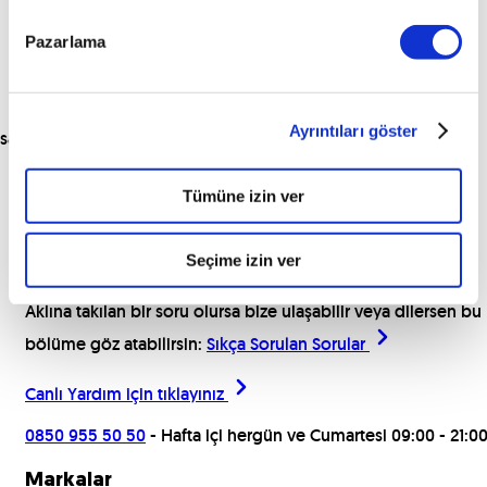
Pazarlama
Ayrıntıları göster
sat
Tümüne izin ver
Araçları İncele
Seçime izin ver
Yardım için buradayız!
Aklına takılan bir soru olursa bize ulaşabilir veya dilersen bu
bölüme göz atabilirsin:
Sıkça Sorulan Sorular
Canlı Yardım için
tıklayınız
0850 955 50 50
- Hafta içi hergün ve Cumartesi 09:00 - 21:0
Markalar