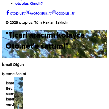
otoplus Kimdir?
otoplustr
@otoplus_tr
otoplus_tr
©
2026
otoplus, Tüm Hakları Saklıdır
"
Ticari aracımı kolayca
Oto.net'e sattım!
"
İsmail Olğun
İşletme Sahibi
İsmail
Bey,
satmaya
karar
verdiği