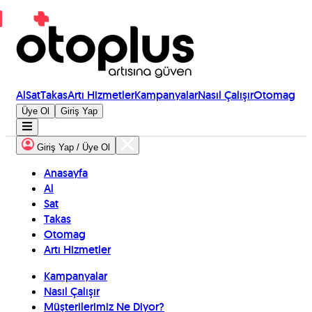
Al
Sat
Takas
Artı Hizmetler
Kampanyalar
Nasıl Çalışır
Otomag
Üye Ol
Giriş Yap
Giriş Yap / Üye Ol
Anasayfa
Al
Sat
Takas
Otomag
Artı Hizmetler
Kampanyalar
Nasıl Çalışır
Müşterilerimiz Ne Diyor?