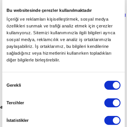
için
kavuştum
otoplus’a
"
hiçbir
süreci
rahat
"
sonra
Zekai
Emircan
otoplus’a
sattım
ekstra
"
çok
ödememi
Bu websitesinde çerezler kullanılmaktadır
Ak
Mühendis
Erol
Mehmet
Yükselsen
Sigortacı
geldim
"
masrafla
güvenilirdi
anında
"
İçeriği ve reklamları kişiselleştirmek, sosyal medya
Kaan
Emrah
Yurdagül
Operatör
uğraşmadım
"
aldım
"
özellikleri sunmak ve trafiği analiz etmek için çerezler
Elif
özger
İsler
İşletme
Serbest
Özhan
Sezer
Sahibi
Meslek
Ömer
Besler
Torna
Şöhret
kullanıyoruz. Sitemizi kullanımınızla ilgili bilgileri ayrıca
Yazıcı
Pilot
Soner
Tasfiye
Gizem
sosyal medya, reklamcılık ve analiz iş ortaklarımızla
Gürsoy
Operatörü
Serbest
Doğru
E-
paylaşabiliriz. İş ortaklarımız, bu bilgileri kendilerine
Meslek
ticaret
sağladığınız veya hizmetlerini kullanırken topladıkları
Uzmanı
diğer bilgilerle birleştirebilir.
Onay
Gerekli
Seçimi
Tercihler
para
İstatistikler