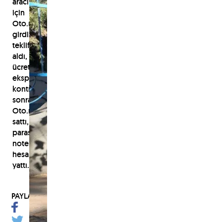
aracı
için
Oto.net'e
girdi,
teklif
aldı,
ücretsiz
ekspertiz
kontrolü
sonrası
Oto.net'e
sattı,
parası
noterde
hesabına
yattı.
PAYLAŞ