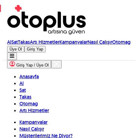
Al
Sat
Takas
Artı Hizmetler
Kampanyalar
Nasıl Çalışır
Otomag
Üye Ol
Giriş Yap
Giriş Yap / Üye Ol
Anasayfa
Al
Sat
Takas
Otomag
Artı Hizmetler
Kampanyalar
Nasıl Çalışır
Müşterilerimiz Ne Diyor?