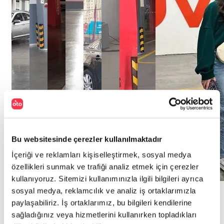
Bu websitesinde çerezler kullanılmaktadır
İçeriği ve reklamları kişiselleştirmek, sosyal medya
özellikleri sunmak ve trafiği analiz etmek için çerezler
kullanıyoruz. Sitemizi kullanımınızla ilgili bilgileri ayrıca
Hikayeye
Hikayeye
Hikayeye
Hikayeye
Hikayeye
Hikayeye
Hikayeye
Hikayeye
Hikayeye
sosyal medya, reklamcılık ve analiz iş ortaklarımızla
Git
Git
Git
Git
Git
Git
Git
Git
Git
paylaşabiliriz. İş ortaklarımız, bu bilgileri kendilerine
"
otoplus’ın
"
Aracımı
"
Hayalimdeki
"
Aracımı
"
otoplus’tan
"
otoplus’ta
"
otoplus
"
otoplus’ta
"
Aracımı
sağladığınız veya hizmetlerini kullanırken topladıkları