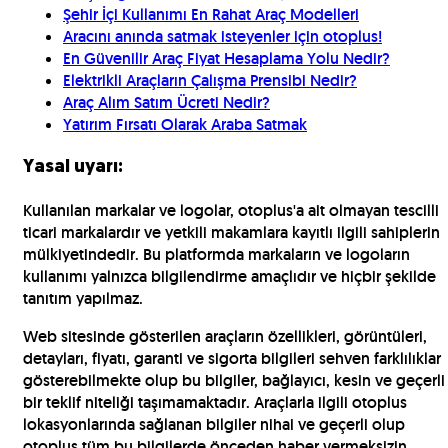
Şehir İçi Kullanımı En Rahat Araç Modelleri
Aracını anında satmak isteyenler için otoplus!
En Güvenilir Araç Fiyat Hesaplama Yolu Nedir?
Elektrikli Araçların Çalışma Prensibi Nedir?
Araç Alım Satım Ücreti Nedir?
Yatırım Fırsatı Olarak Araba Satmak
Yasal uyarı:
Kullanılan markalar ve logolar, otoplus'a ait olmayan tescilli
ticari markalardır ve yetkili makamlara kayıtlı ilgili sahiplerin
mülkiyetindedir. Bu platformda markaların ve logoların
kullanımı yalnızca bilgilendirme amaçlıdır ve hiçbir şekilde
tanıtım yapılmaz.
Web sitesinde gösterilen araçların özellikleri, görüntüleri,
detayları, fiyatı, garanti ve sigorta bilgileri sehven farklılıklar
gösterebilmekte olup bu bilgiler, bağlayıcı, kesin ve geçerli
bir teklif niteliği taşımamaktadır. Araçlarla ilgili otoplus
lokasyonlarında sağlanan bilgiler nihai ve geçerli olup
otoplus tüm bu bilgilerde önceden haber vermeksizin