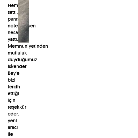
Hemen
sattı,
parası
noterdeyken
hesabına
yattı.
Memnuniyetinden
mutluluk
duyduğumuz
İskender
Bey'e
bizi
tercih
ettiği
için
teşekkür
eder,
yeni
aracı
ile