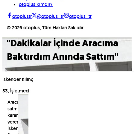
otoplus Kimdir?
otoplustr
@otoplus_tr
otoplus_tr
©
2026
otoplus, Tüm Hakları Saklıdır
"
Dakikalar İçinde Aracıma
Baktırdım Anında Sattım
"
İskender Kılınç
33, İşletmeci
Aracını
satmaya
karar
veren
İskender