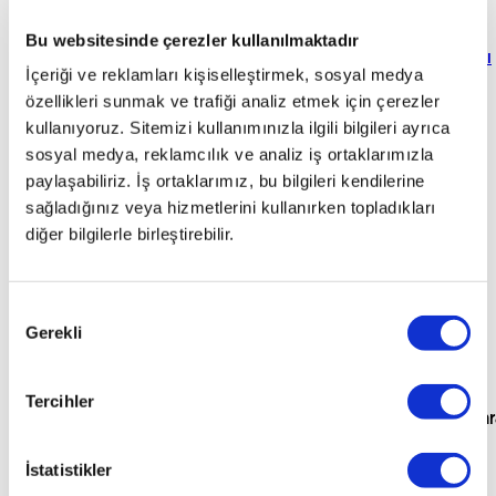
için
kavuştum
otoplus’a
"
hiçbir
süreci
rahat
"
sonra
Zekai
Emircan
otoplus’a
sattım
ekstra
"
çok
ödememi
Bu websitesinde çerezler kullanılmaktadır
Ak
Mühendis
Erol
Mehmet
Yükselsen
Sigortacı
geldim
"
masrafla
güvenilirdi
anında
"
İçeriği ve reklamları kişiselleştirmek, sosyal medya
Kaan
Emrah
Yurdagül
Operatör
uğraşmadım
"
aldım
"
özellikleri sunmak ve trafiği analiz etmek için çerezler
Elif
özger
İsler
İşletme
Serbest
Özhan
Sezer
Sahibi
Meslek
Ömer
Besler
Torna
Şöhret
kullanıyoruz. Sitemizi kullanımınızla ilgili bilgileri ayrıca
Yazıcı
Pilot
Soner
Tasfiye
Gizem
sosyal medya, reklamcılık ve analiz iş ortaklarımızla
Gürsoy
Operatörü
Serbest
Doğru
E-
paylaşabiliriz. İş ortaklarımız, bu bilgileri kendilerine
Meslek
ticaret
sağladığınız veya hizmetlerini kullanırken topladıkları
Uzmanı
diğer bilgilerle birleştirebilir.
Onay
Gerekli
Seçimi
Tercihler
para
İstatistikler