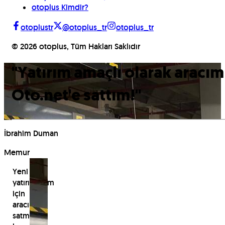
otoplus Kimdir?
otoplustr
@otoplus_tr
otoplus_tr
©
2026
otoplus, Tüm Hakları Saklıdır
"
Yatırım amaçlı olarak aracım
Oto.net'e sattım!
"
İbrahim Duman
Memur
Yeni
yatırımlarım
için
aracımı
satmaya