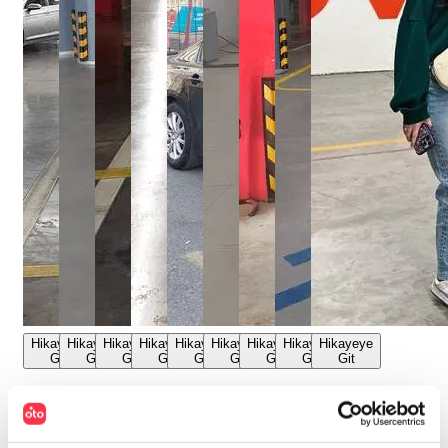
Hikayeye
Hikayeye
Hikayeye
Hikayeye
Hikayeye
Hikayeye
Hikayeye
Hikayeye
Hikayeye
Git
Git
Git
Git
Git
Git
Git
Git
Git
"
otoplus’ın
"
Aracımı
"
Hayalimdeki
"
Aracımı
"
otoplus’tan
"
otoplus’ta
"
otoplus
"
otoplus’ta
"
Aracımı
artısına
beklemeden
araca
gönül
araç
araç
garantisiyle
aracımı
değerinde
güvendim
satmak
otoplus’la
"
rahatlığıyla
alırken
satış
içim
sattıktan
sattım
"