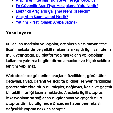
Aracını anında satmak isteyenler için otoplus!
En Güvenilir Araç Fiyat Hesaplama Yolu Nedir?
Elektrikli Araçların Çalışma Prensibi Nedir?
Araç Alım Satım Ücreti Nedir?
Yatırım Fırsatı Olarak Araba Satmak
Yasal uyarı:
Kullanılan markalar ve logolar, otoplus'a ait olmayan tescilli
ticari markalardır ve yetkili makamlara kayıtlı ilgili sahiplerin
mülkiyetindedir. Bu platformda markaların ve logoların
kullanımı yalnızca bilgilendirme amaçlıdır ve hiçbir şekilde
tanıtım yapılmaz.
Web sitesinde gösterilen araçların özellikleri, görüntüleri,
detayları, fiyatı, garanti ve sigorta bilgileri sehven farklılıklar
gösterebilmekte olup bu bilgiler, bağlayıcı, kesin ve geçerli
bir teklif niteliği taşımamaktadır. Araçlarla ilgili otoplus
lokasyonlarında sağlanan bilgiler nihai ve geçerli olup
otoplus tüm bu bilgilerde önceden haber vermeksizin
değişiklik yapma hakkına sahiptir.