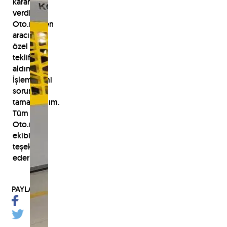
karar
verdim.
Oto.net'ten
aracıma
özel
teklif
aldım.
İşlemlerimi
sorunsuz
tamamladım.
Tüm
Oto.net
ekibine
teşekkür
ederim.
PAYLAŞ