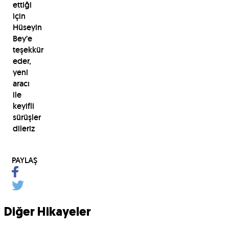
ettiği
için
Hüseyin
Bey’e
teşekkür
eder,
yeni
aracı
ile
keyifli
sürüşler
dileriz
PAYLAŞ
Diğer Hikayeler