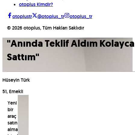
otoplus Kimdir?
otoplustr
@otoplus_tr
otoplus_tr
©
2026
otoplus, Tüm Hakları Saklıdır
"
Anında Teklif Aldım Kolayca
Sattım
"
Hüseyin Türk
51, Emekli
Yeni
bir
araç
satın
almak