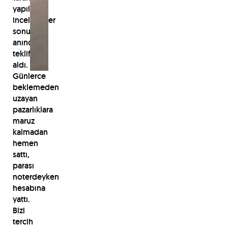
yapılan
incelemeler
sonucu
anında
teklif
aldı.
Günlerce
beklemeden
uzayan
pazarlıklara
maruz
kalmadan
hemen
sattı,
parası
noterdeyken
hesabına
yattı.
Bizi
tercih