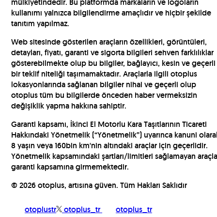
mülkiyetindedir. Bu platformda markaların ve logoların
kullanımı yalnızca bilgilendirme amaçlıdır ve hiçbir şekilde
tanıtım yapılmaz.
Web sitesinde gösterilen araçların özellikleri, görüntüleri,
detayları, fiyatı, garanti ve sigorta bilgileri sehven farklılıklar
gösterebilmekte olup bu bilgiler, bağlayıcı, kesin ve geçerli
bir teklif niteliği taşımamaktadır. Araçlarla ilgili otoplus
lokasyonlarında sağlanan bilgiler nihai ve geçerli olup
otoplus tüm bu bilgilerde önceden haber vermeksizin
değişiklik yapma hakkına sahiptir.
Garanti kapsamı, İkinci El Motorlu Kara Taşıtlarının Ticareti
Hakkındaki Yönetmelik (“Yönetmelik”) uyarınca kanuni olara
8 yaşın veya 160bin km'nin altındaki araçlar için geçerlidir.
Yönetmelik kapsamındaki şartları/limitleri sağlamayan araçla
garanti kapsamına girmemektedir.
©
2026
otoplus, artısına güven. Tüm Hakları Saklıdır
otoplustr
otoplus_tr
otoplus_tr