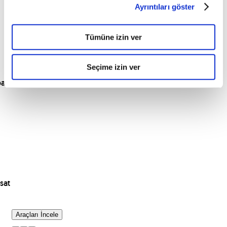
Ayrıntıları göster
Tümüne izin ver
Seçime izin ver
para
sat
Araçları İncele