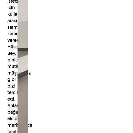
istediği
için
kullandığı
aracı
satmaya
karar
veren
Hüseyin
Bey,
binlerce
mutlu
müşterimiz
gibi
bizi
tercih
etti.
Anlaşmalı
bağımsız
ekspertiz
merkezinde
tarafsızca