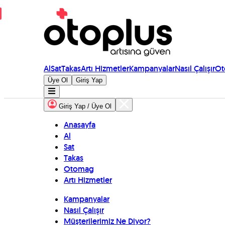
Al
Sat
Takas
Artı Hizmetler
Kampanyalar
Nasıl Çalışır
Ot
Üye Ol
Giriş Yap
Giriş Yap / Üye Ol
Anasayfa
Al
Sat
Takas
Otomag
Artı Hizmetler
Kampanyalar
Nasıl Çalışır
Müşterilerimiz Ne Diyor?