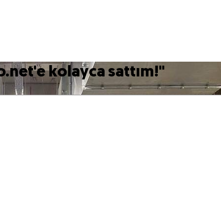
o.net'e kolayca sattım!
"