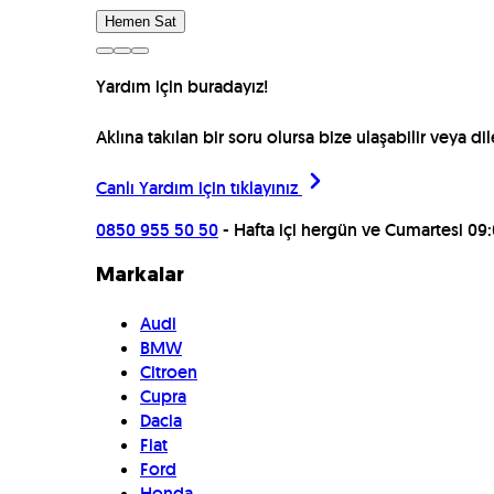
Araçları İncele
Yardım için buradayız!
Aklına takılan bir soru olursa bize ulaşabilir veya d
Canlı Yardım için
tıklayınız
0850 955 50 50
- Hafta içi hergün ve Cumartesi 09:
Markalar
Audi
BMW
Citroen
Cupra
Dacia
Fiat
Ford
Honda