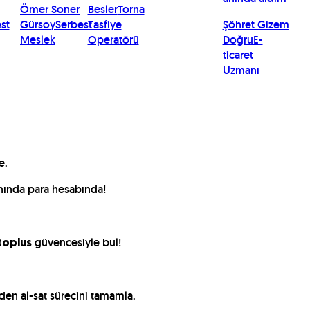
Ömer Soner
Besler
Torna
st
Gürsoy
Serbest
Tasfiye
Şöhret Gizem
Meslek
Operatörü
Doğru
E-
ticaret
Uzmanı