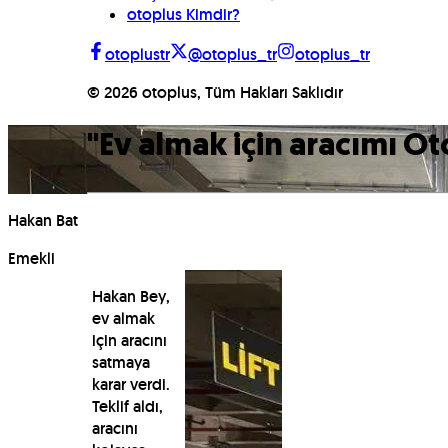
otoplus Kimdir?
otoplustr
@otoplus_tr
otoplus_tr
©
2026
otoplus, Tüm Hakları Saklıdır
"
Ev almak için aracımı Ot
Hakan Bat
Emekli
Hakan Bey,
ev almak
için aracını
satmaya
karar verdi.
Teklif aldı,
aracını