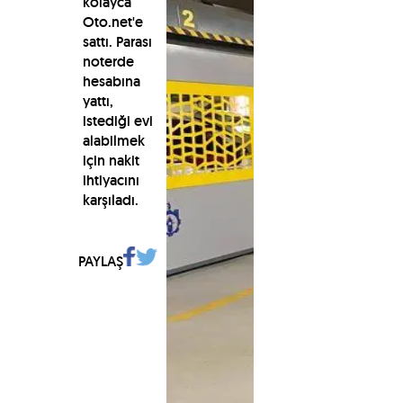
kolayca
Oto.net'e
sattı. Parası
noterde
hesabına
yattı,
istediği evi
alabilmek
için nakit
ihtiyacını
karşıladı.
PAYLAŞ