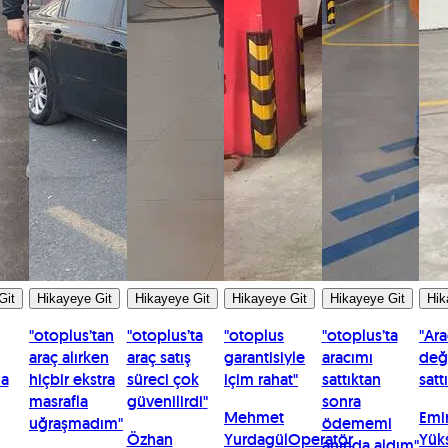
Git
Hikayeye Git
Hikayeye Git
Hikayeye Git
Hikayeye Git
Hik
"
otoplus’tan
"
otoplus’ta
"
otoplus
"
otoplus’ta
"
Ara
araç alırken
araç satış
garantisiyle
aracımı
değ
la
hiçbir ekstra
süreci çok
içim rahat
"
sattıktan
satt
masrafla
güvenilirdi
"
sonra
Mehmet
Emi
uğraşmadım
"
ödememi
Özhan
Yurdagül
Operatör
Yük
anında aldım
"