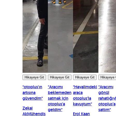
Hikayeye Git
Hikayeye Git
Hikayeye Git
Hikayeye 
"
otoplus’ın
"
Aracımı
"
Hayalimdeki
"
Aracımı
artısına
beklemeden
araca
gönül
güvendim
"
satmak için
otoplus’la
rahatlığıy
otoplus’a
kavuştum
"
otoplus’a
Zekai
geldim
"
sattım
"
Ak
Mühendis
Erol Kaan