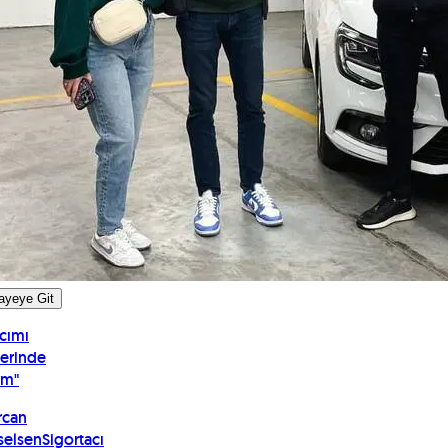
ayeye Git
cımı
erinde
ım
"
rcan
selsen
Sigortacı