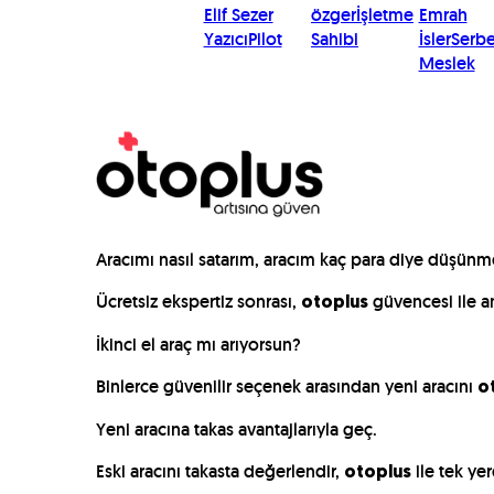
Elif Sezer
özger
İşletme
Emrah
Yazıcı
Pilot
Sahibi
İsler
Serbe
Meslek