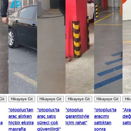
Git
Hikayeye Git
Hikayeye Git
Hikayeye Git
Hikayeye Git
Hik
"
otoplus’tan
"
otoplus’ta
"
otoplus
"
otoplus’ta
"
Ara
araç alırken
araç satış
garantisiyle
aracımı
değ
la
hiçbir ekstra
süreci çok
içim rahat
"
sattıktan
satt
masrafla
güvenilirdi
"
sonra