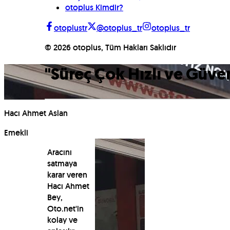
otoplus Kimdir?
otoplustr
@otoplus_tr
otoplus_tr
©
2026
otoplus, Tüm Hakları Saklıdır
"
Süreç Çok Hızlı ve Güven
Hacı Ahmet Aslan
Emekli
Aracını
satmaya
karar veren
Hacı Ahmet
Bey,
Oto.net'in
kolay ve