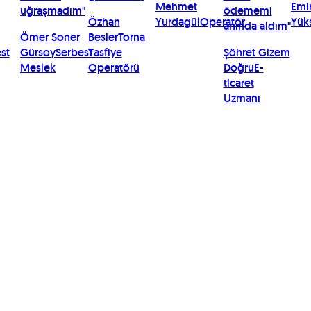
Mehmet
Emi
uğraşmadım
"
ödememi
Özhan
Yurdagül
Operatör
Yük
anında aldım
"
Ömer Soner
Besler
Torna
st
Gürsoy
Serbest
Tasfiye
Şöhret Gizem
Meslek
Operatörü
Doğru
E-
ticaret
Uzmanı