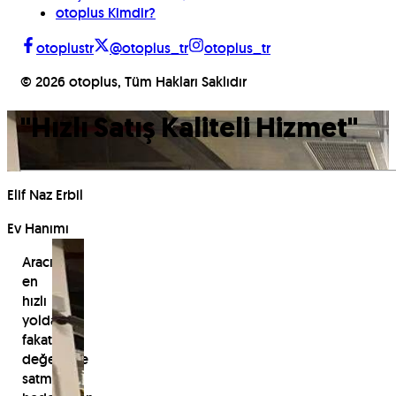
otoplus Kimdir?
otoplustr
@otoplus_tr
otoplus_tr
©
2026
otoplus, Tüm Hakları Saklıdır
"
Hızlı Satış Kaliteli Hizmet
"
Elif Naz Erbil
Ev Hanımı
Aracını
en
hızlı
yoldan
fakat
değerinde
satmayı