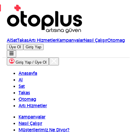
Al
Sat
Takas
Artı Hizmetler
Kampanyalar
Nasıl Çalışır
Otomag
Üye Ol
Giriş Yap
Giriş Yap / Üye Ol
Anasayfa
Al
Sat
Takas
Otomag
Artı Hizmetler
Kampanyalar
Nasıl Çalışır
Müşterilerimiz Ne Diyor?