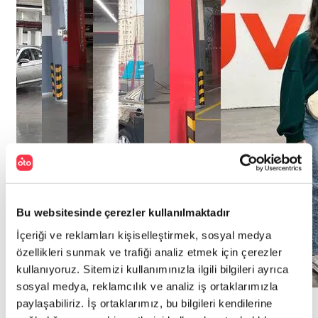
Bu websitesinde çerezler kullanılmaktadır
İçeriği ve reklamları kişiselleştirmek, sosyal medya
özellikleri sunmak ve trafiği analiz etmek için çerezler
kullanıyoruz. Sitemizi kullanımınızla ilgili bilgileri ayrıca
sosyal medya, reklamcılık ve analiz iş ortaklarımızla
Hikayeye
Hikayeye
Hikayeye
Hikayeye
Hikayeye
Hikayeye
Hikayeye
Hikayeye
Hikayeye
paylaşabiliriz. İş ortaklarımız, bu bilgileri kendilerine
Git
Git
Git
Git
Git
Git
Git
Git
Git