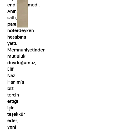
endişelenmedi.
Anında
sattı,
parası
noterdeyken
hesabına
yattı.
Memnuniyetinden
mutluluk
duyduğumuz,
Elif
Naz
Hanım’a
bizi
tercih
ettiği
için
teşekkür
eder,
yeni