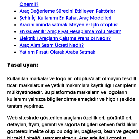
Önemli?
Araç Değerleme Sürecini Etkileyen Faktörler
Şehir İçi Kullanımı En Rahat Araç Modelleri
Aracını anında satmak isteyenler için otoplus!
En Güvenilir Araç Fiyat Hesaplama Yolu Nedir?
Elektrikli Araçların Çalışma Prensibi Nedir?
Araç Alım Satım Ücreti Nedir?
Yatırım Fırsatı Olarak Araba Satmak
Yasal uyarı:
Kullanılan markalar ve logolar, otoplus'a ait olmayan tescilli
ticari markalardır ve yetkili makamlara kayıtlı ilgili sahiplerin
mülkiyetindedir. Bu platformda markaların ve logoların
kullanımı yalnızca bilgilendirme amaçlıdır ve hiçbir şekilde
tanıtım yapılmaz.
Web sitesinde gösterilen araçların özellikleri, görüntüleri,
detayları, fiyatı, garanti ve sigorta bilgileri sehven farklılıklar
gösterebilmekte olup bu bilgiler, bağlayıcı, kesin ve geçerli
bir teklif niteliği taşımamaktadır. Araçlarla ilgili otoplus