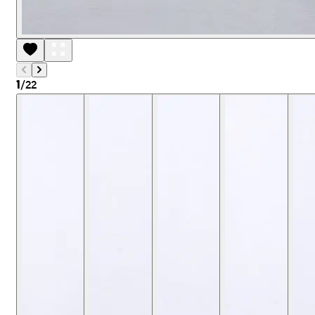
/
22
1