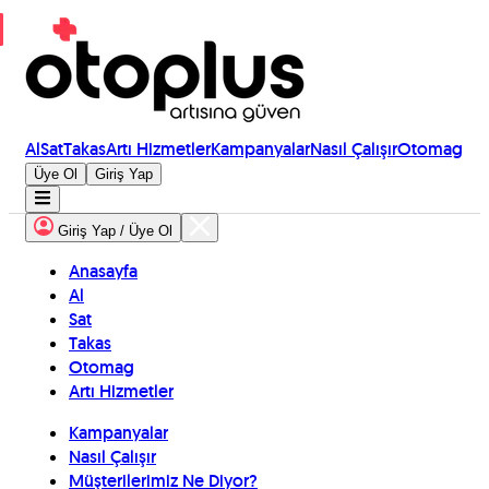
Al
Sat
Takas
Artı Hizmetler
Kampanyalar
Nasıl Çalışır
Otomag
Üye Ol
Giriş Yap
Giriş Yap / Üye Ol
Anasayfa
Al
Sat
Takas
Otomag
Artı Hizmetler
Kampanyalar
Nasıl Çalışır
Müşterilerimiz Ne Diyor?