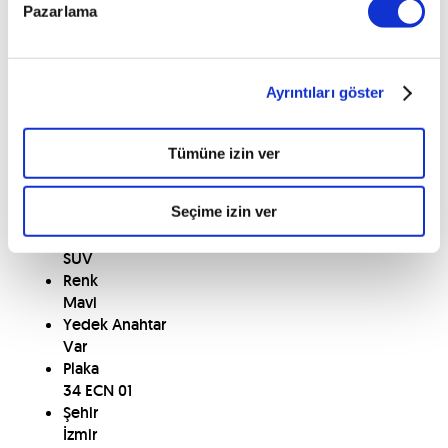
Teklif Ver
Pazarlama
Hemen Al
Model Yılı
2022
Ayrıntıları göster
Yakıt
Benzin
Vites
Tümüne izin ver
Otomatik
Kilometre
Seçime izin ver
47.119
KM
Kasa Tipi
SUV
Renk
Mavi
Yedek Anahtar
Var
Plaka
34 ECN 01
Şehir
İzmir