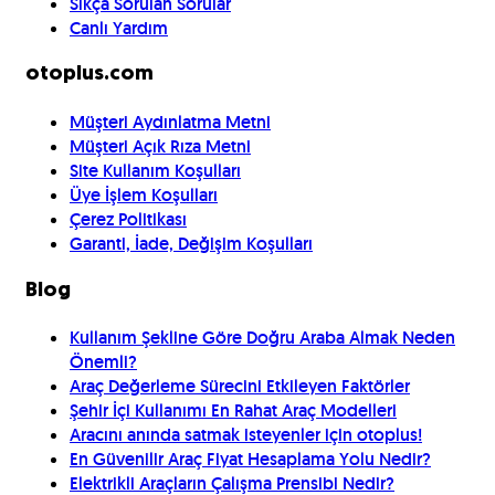
Sıkça Sorulan Sorular
Canlı Yardım
otoplus.com
Müşteri Aydınlatma Metni
Müşteri Açık Rıza Metni
Site Kullanım Koşulları
Üye İşlem Koşulları
Çerez Politikası
Garanti, İade, Değişim Koşulları
Blog
Kullanım Şekline Göre Doğru Araba Almak Neden
Önemli?
Araç Değerleme Sürecini Etkileyen Faktörler
Şehir İçi Kullanımı En Rahat Araç Modelleri
Aracını anında satmak isteyenler için otoplus!
En Güvenilir Araç Fiyat Hesaplama Yolu Nedir?
Elektrikli Araçların Çalışma Prensibi Nedir?