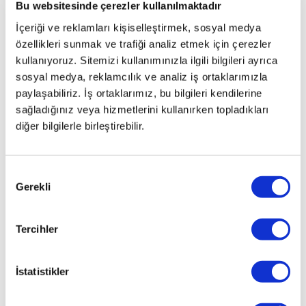
Bu websitesinde çerezler kullanılmaktadır
İçeriği ve reklamları kişiselleştirmek, sosyal medya
özellikleri sunmak ve trafiği analiz etmek için çerezler
Sürpriz
Masraf Yok
kullanıyoruz. Sitemizi kullanımınızla ilgili bilgileri ayrıca
sosyal medya, reklamcılık ve analiz iş ortaklarımızla
paylaşabiliriz. İş ortaklarımız, bu bilgileri kendilerine
sağladığınız veya hizmetlerini kullanırken topladıkları
diğer bilgilerle birleştirebilir.
Otoplus
Garantisi
Onay
BMW
X1
Gerekli
Seçimi
X1 SDRIVE18i 1.5 136 M SPORT
Tercihler
3.221.000
TL
İstatistikler
Takas Yap