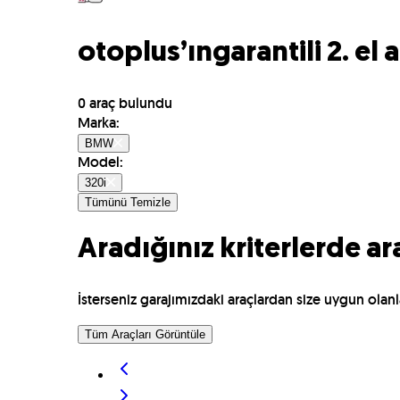
otoplus’ın
garantili 2. el 
0
araç bulundu
Marka
:
BMW
Model
:
320i
Tümünü Temizle
Aradığınız kriterlerde a
İsterseniz garajımızdaki araçlardan size uygun olanla
Tüm Araçları Görüntüle