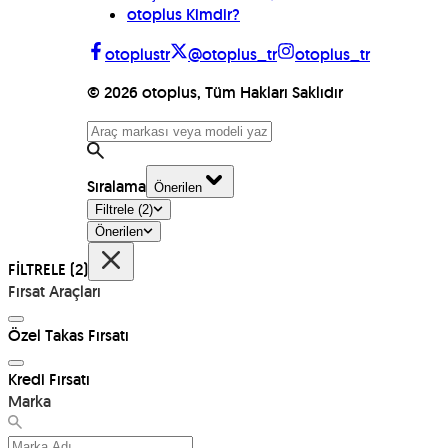
otoplus Kimdir?
otoplustr
@otoplus_tr
otoplus_tr
©
2026
otoplus, Tüm Hakları Saklıdır
Sıralama
Önerilen
Filtrele
(2)
Önerilen
FİLTRELE
(2)
Fırsat Araçları
Özel Takas Fırsatı
Kredi Fırsatı
Marka