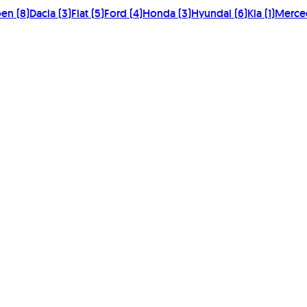
oen
(
8
)
Dacia
(
3
)
Fiat
(
5
)
Ford
(
4
)
Honda
(
3
)
Hyundai
(
6
)
Kia
(
1
)
Merce