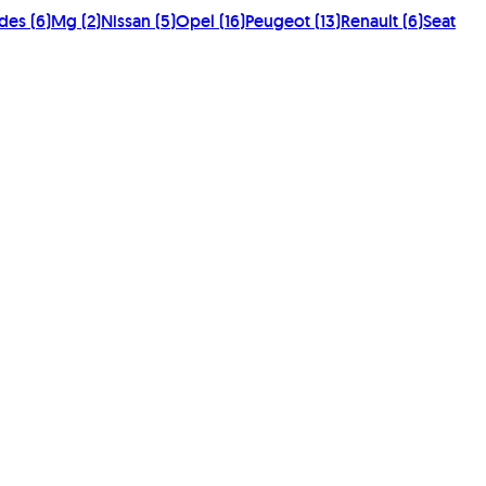
des
(
6
)
Mg
(
2
)
Nissan
(
5
)
Opel
(
16
)
Peugeot
(
13
)
Renault
(
6
)
Seat