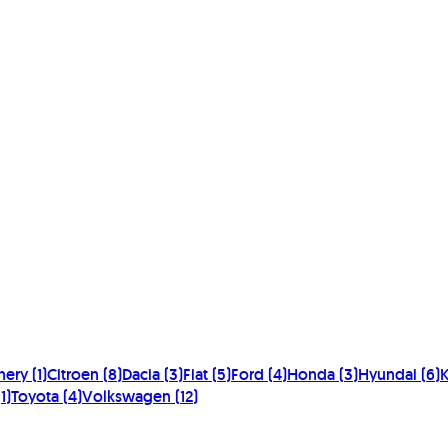
hery
(
1
)
Citroen
(
8
)
Dacia
(
3
)
Fiat
(
5
)
Ford
(
4
)
Honda
(
3
)
Hyundai
(
6
)
K
(
1
)
Toyota
(
4
)
Volkswagen
(
12
)