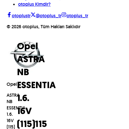
otoplus Kimdir?
otoplustr
@otoplus_tr
otoplus_tr
©
2026
otoplus, Tüm Hakları Saklıdır
Opel
ASTRA
NB
Opel
ESSENTIA
ASTRA
1.6.
NB
ESSENTIA
16V
1.6.
16V
(115)
115
(115)