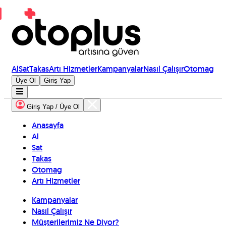
Al
Sat
Takas
Artı Hizmetler
Kampanyalar
Nasıl Çalışır
Otomag
Üye Ol
Giriş Yap
Giriş Yap / Üye Ol
Anasayfa
Al
Sat
Takas
Otomag
Artı Hizmetler
Kampanyalar
Nasıl Çalışır
Müşterilerimiz Ne Diyor?