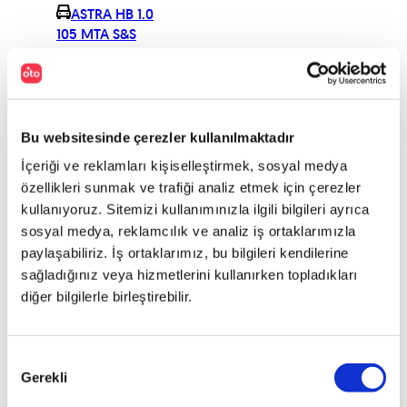
ASTRA HB 1.0
105 MTA S&S
DESIGN
ASTRA HB 1.0
105 MTA S&S
ENJOY
Bu websitesinde çerezler kullanılmaktadır
ASTRA HB 1.2
110 MT6 OZEL
İçeriği ve reklamları kişiselleştirmek, sosyal medya
SERI EDITION
özellikleri sunmak ve trafiği analiz etmek için çerezler
ASTRA HB 1.2
kullanıyoruz. Sitemizi kullanımınızla ilgili bilgileri ayrıca
110 MT6 OZEL
sosyal medya, reklamcılık ve analiz iş ortaklarımızla
SERI ENJOY
paylaşabiliriz. İş ortaklarımız, bu bilgileri kendilerine
ASTRA HB 1.2
sağladığınız veya hizmetlerini kullanırken topladıkları
145 MT6 OZEL
diğer bilgilerle birleştirebilir.
SERI EDITION
ASTRA HB 1.2
145 MT6 OZEL
Onay
SERI ENJOY
Gerekli
Seçimi
ASTRA HB 1.2