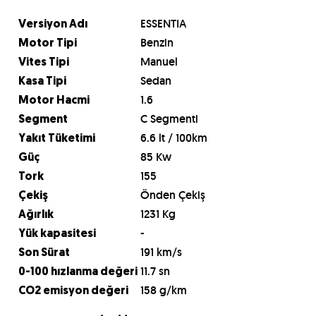
ESSENTIA
Versiyon Adı
Benzin
Motor Tipi
Manuel
Vites Tipi
Sedan
Kasa Tipi
1.6
Motor Hacmi
C Segmenti
Segment
6.6 lt / 100km
Yakıt Tüketimi
85 Kw
Güç
155
Tork
Önden Çekiş
Çekiş
1231 Kg
Ağırlık
-
Yük kapasitesi
191 km/s
Son Sürat
11.7 sn
0-100 hızlanma değeri
158 g/km
CO2 emisyon değeri