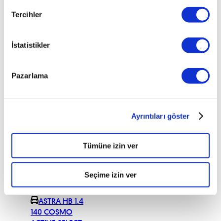
MT6 110 OZEL
Tercihler
SERI GS LINE
ASTRA HB 1.3
CDTi ELEGANCE
İstatistikler
(90)
ASTRA HB 1.3
CDTi ENJOY
Pazarlama
(90)
ASTRA HB 1.3
DIZEL 95
Ayrıntıları göster
EDITION PLUS
ASTRA HB 1.3
DIZEL 95 S&S
Tümüne izin ver
COSMO
ASTRA HB 1.3
Seçime izin ver
DIZEL 95 S&S
SPORT
ASTRA HB 1.4
140 COSMO