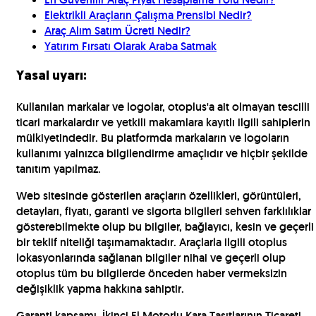
Elektrikli Araçların Çalışma Prensibi Nedir?
Araç Alım Satım Ücreti Nedir?
Yatırım Fırsatı Olarak Araba Satmak
Yasal uyarı:
Kullanılan markalar ve logolar, otoplus'a ait olmayan tescilli
ticari markalardır ve yetkili makamlara kayıtlı ilgili sahiplerin
mülkiyetindedir. Bu platformda markaların ve logoların
kullanımı yalnızca bilgilendirme amaçlıdır ve hiçbir şekilde
tanıtım yapılmaz.
Web sitesinde gösterilen araçların özellikleri, görüntüleri,
detayları, fiyatı, garanti ve sigorta bilgileri sehven farklılıklar
gösterebilmekte olup bu bilgiler, bağlayıcı, kesin ve geçerli
bir teklif niteliği taşımamaktadır. Araçlarla ilgili otoplus
lokasyonlarında sağlanan bilgiler nihai ve geçerli olup
otoplus tüm bu bilgilerde önceden haber vermeksizin
değişiklik yapma hakkına sahiptir.
Garanti kapsamı, İkinci El Motorlu Kara Taşıtlarının Ticareti