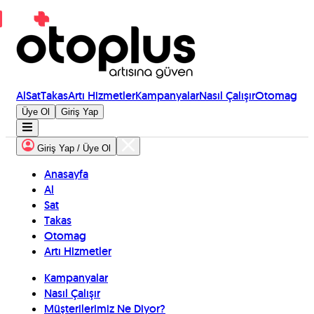
Al
Sat
Takas
Artı Hizmetler
Kampanyalar
Nasıl Çalışır
Otomag
Üye Ol
Giriş Yap
Giriş Yap / Üye Ol
Anasayfa
Al
Sat
Takas
Otomag
Artı Hizmetler
Kampanyalar
Nasıl Çalışır
Müşterilerimiz Ne Diyor?