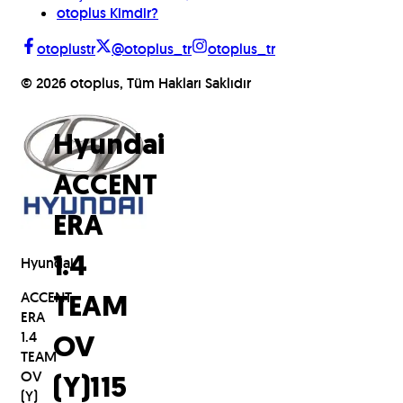
otoplus Kimdir?
otoplustr
@otoplus_tr
otoplus_tr
©
2026
otoplus, Tüm Hakları Saklıdır
Hyundai
ACCENT
ERA
Hyundai
1.4
ACCENT
TEAM
ERA
1.4
OV
TEAM
OV
(Y)
115
(Y)