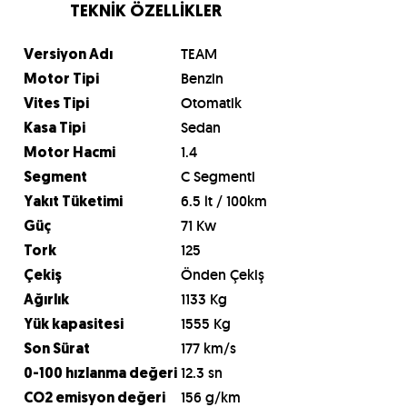
TEKNİK ÖZELLİKLER
TEAM
Versiyon Adı
Benzin
Motor Tipi
Otomatik
Vites Tipi
Sedan
Kasa Tipi
1.4
Motor Hacmi
C Segmenti
Segment
6.5 lt / 100km
Yakıt Tüketimi
71 Kw
Güç
125
Tork
Önden Çekiş
Çekiş
1133 Kg
Ağırlık
1555 Kg
Yük kapasitesi
177 km/s
Son Sürat
12.3 sn
0-100 hızlanma değeri
156 g/km
CO2 emisyon değeri