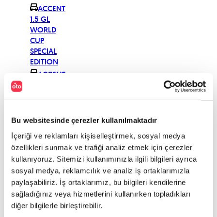
ACCENT
1.5 GL
WORLD
CUP
SPECIAL
EDITION
ACCENT
1.5 GLX 16V
OV (Y)
ACCENT
1.5 GLX 16V
Bu websitesinde çerezler kullanılmaktadır
(Y)
İçeriği ve reklamları kişiselleştirmek, sosyal medya
ACCENT
özellikleri sunmak ve trafiği analiz etmek için çerezler
1.5 GT 16V
kullanıyoruz. Sitemizi kullanımınızla ilgili bilgileri ayrıca
3 KAPI
sosyal medya, reklamcılık ve analiz iş ortaklarımızla
SPORTY
paylaşabiliriz. İş ortaklarımız, bu bilgileri kendilerine
ACCENT
sağladığınız veya hizmetlerini kullanırken topladıkları
1.5 GT 16V
diğer bilgilerle birleştirebilir.
3 KA.